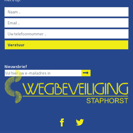
Verstuur
Nieuwsbrief
g
*