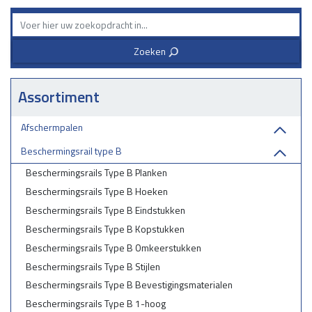
- Productiehallen en industriële faciliteiten
- Parkeerterreinen en laadperrons
Zoeken
3
- Voetgangerszones en afgebakende werkgebieden
Assortiment
BESTEL NU UW BESCHERMINGSRAILS TYPE B MET GEBOGEN
Afschermpalen
RAILS
Beschermingsrail type B
Kies voor een flexibele en duurzame beschermingsoplossing met de
Beschermingsrails Type B Planken
Beschermingsrails Type B met Gebogen Rails. Neem contact met ons
op voor meer informatie of vraag een vrijblijvende offerte aan!
Beschermingsrails Type B Hoeken
Beschermingsrails Type B Eindstukken
Optimale veiligheid met een slimme, gebogen oplossing!
Beschermingsrails Type B Kopstukken
Beschermingsrails Type B Omkeerstukken
Beschermingsrails Type B Stijlen
Beschermingsrails Type B Bevestigingsmaterialen
Beschermingsrails Type B 1-hoog