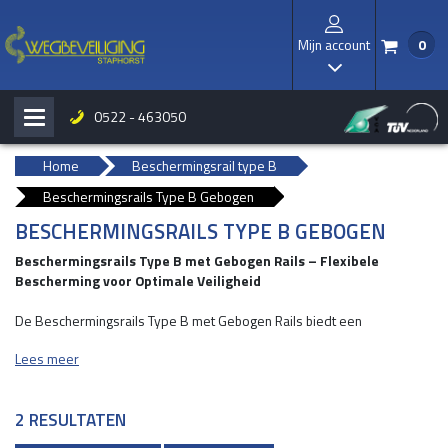
Mijn account
0
/
I
0522 - 463050
H
b
Home
Beschermingsrail type B
Beschermingsrails Type B Gebogen
BESCHERMINGSRAILS TYPE B GEBOGEN
Beschermingsrails Type B met Gebogen Rails – Flexibele
Bescherming voor Optimale Veiligheid
De Beschermingsrails Type B met Gebogen Rails biedt een
innovatieve oplossing voor het beschermen van wanden, machines en
Lees meer
infrastructuur in bochtige of afgebakende gebieden. Deze variant met
gebogen rails is ideaal voor situaties waarin flexibiliteit en
aanpassingsvermogen essentieel zijn om impactschade te
2 RESULTATEN
minimaliseren.