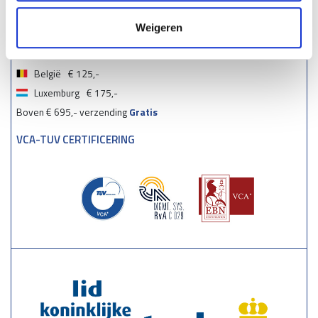
VERZENDMOGELIJKHEDEN
Weigeren
Nederland
€ 90,-
België
€ 125,-
Luxemburg
€ 175,-
Boven € 695,- verzending
Gratis
VCA-TUV CERTIFICERING