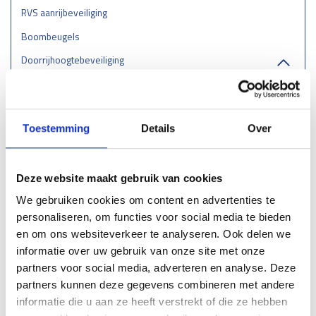
RVS aanrijbeveiliging
Boombeugels
Doorrijhoogtebeveiliging
Wieldwingers
Verkeersremmendmaatregelen - drempels/ruggen/parkeerstops
Toestemming
Details
Over
Gladheidsbestrijding
Afzettingen - Flexpalen/Hekken/Diamantkoppalen
Belijning
Deze website maakt gebruik van cookies
We gebruiken cookies om content en advertenties te
Stootrand & Stootlijst
personaliseren, om functies voor social media te bieden
Straatmeubilair
en om ons websiteverkeer te analyseren. Ook delen we
Leuningen
informatie over uw gebruik van onze site met onze
partners voor social media, adverteren en analyse. Deze
Hekwerk
partners kunnen deze gegevens combineren met andere
Kunststof barriers
informatie die u aan ze heeft verstrekt of die ze hebben