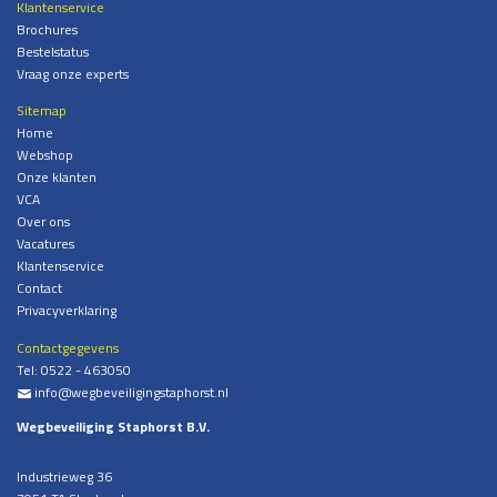
Klantenservice
Brochures
Bestelstatus
Vraag onze experts
Sitemap
Home
Webshop
Onze klanten
VCA
Over ons
Vacatures
Klantenservice
Contact
Privacyverklaring
Contactgegevens
Tel:
0522 - 463050
info@wegbeveiligingstaphorst.nl
%
Wegbeveiliging Staphorst B.V.
Industrieweg 36