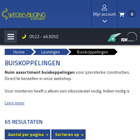
Mijn account
0
/
I
0522 - 463050
H
b
Home
Leuningen
Buiskoppelingen
BUISKOPPELINGEN
Ruim assortiment buiskoppelingen
voor ijzersterke constructies.
Direct te bestellen in onze webshop.
Voor monteren heeft u alleen een inbussleutel nodig. Indien nodig is
de constructie weer in en uit elkaar te halen.
Lees meer
Hieronder ons uitgebreide assortiment buiskoppelingen; Borgring
buiskoppeling, Inslagdop, 90-graden knie, flexibele-knie, inwendig
65 RESULTATEN
koppelstuk, T-stuk, Voetstuk, uitwendig koppelstuk, drieweg-kniestuk
90-graden.
Aantal per pagina
Sorteren op