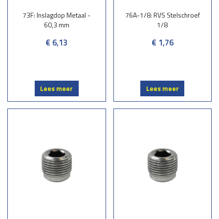
73F: Inslagdop Metaal -
76A-1/8: RVS Stelschroef
60,3 mm
1/8
€ 6,13
€ 1,76
Lees meer
Lees meer