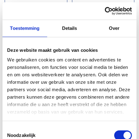
Lees meer
Lees meer
Toestemming
Details
Over
Deze website maakt gebruik van cookies
We gebruiken cookies om content en advertenties te
personaliseren, om functies voor social media te bieden
en om ons websiteverkeer te analyseren. Ook delen we
informatie over uw gebruik van onze site met onze
partners voor social media, adverteren en analyse. Deze
partners kunnen deze gegevens combineren met andere
36B: Oogdeel
36C: Oogdeel
informatie die u aan ze heeft verstrekt of die ze hebben
scharnierstuk - 26,9 mm
scharnierstuk - 33,7 mm
verzameld op basis van uw gebruik van hun services.
€ 2,61
€ 4,19
Toestemmingsselectie
Noodzakelijk