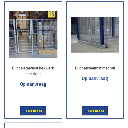
Dubbelstaafmatten bestaan uit stevig gelaste staalmatten met dubbele
horizontale staven en een verticale staaf, wat zorgt voor optimale
sterkte en stabiliteit. Ze zijn populair vanwege hun robuustheid, lange
levensduur en veelzijdigheid. Deze hekwerken zijn verkrijgbaar in
diverse afmetingen, kleuren en afwerkingen, zoals verzinkt of
gepoedercoat, zodat ze perfect aansluiten bij uw wensen.
Waarom kiezen voor onze dubbelstaafmatten?
Kwaliteit en duurzaamheid:
Onze dubbelstaafmatten zijn vervaardigd
Dubbelstaafmat hekwerk
Dubbelstaafmat met rail
uit hoogwaardig staal en bestand tegen alle weersomstandigheden.
met deur
Op maat gemaakt: Wij leveren hekwerken die volledig aansluiten bij uw
Op aanvraag
project, ongeacht de grootte of complexiteit.
Op aanvraag
Professionele montage:
Ons ervaren team zorgt voor een vakkundige
installatie, zodat uw hekwerk stevig en veilig staat.
Esthetisch en functioneel:
Naast een sterke beveiliging bieden
dubbelstaafmatten een moderne en nette uitstraling.
Lees meer
Lees meer
Toepassingen van dubbelstaafmatten