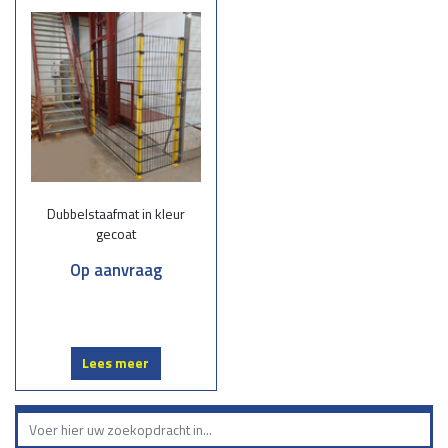
Dubbelstaafmatten zijn uitermate geschikt voor uiteenlopende
toepassingen:
Tuinomheiningen
: Creëer een veilige en stijlvolle afbakening voor uw
tuin.
Bedrijventerreinen:
Bescherm uw terrein tegen ongewenste toegang.
Sportvelden:
Zorg voor stevige afscherming zonder het zicht te
belemmeren.
Scholen:
Veiligheid voor kinderen met duurzame omheiningen.
Dubbelstaafmat in kleur
Onze werkwijze
gecoat
Advies op maat:
Samen bespreken we uw wensen en de meest
Op aanvraag
geschikte opties.
Levering:
Wij leveren snel en efficiënt de juiste dubbelstaafmatten voor
uw project.
Montage:
Onze monteurs zorgen voor een professionele plaatsing.
Lees meer
Kies voor een betrouwbare en complete service in dubbelstaafmatten.
Neem vandaag nog contact met ons op voor een vrijblijvende offerte
of persoonlijk advies. Samen zorgen we voor een stevig en stijlvol
hekwerk dat jaren meegaat!