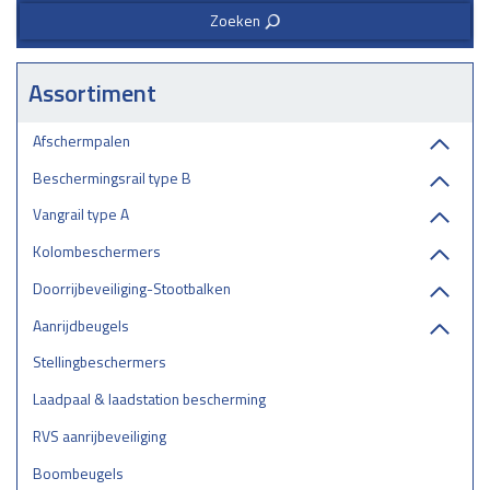
Zoeken
3
Assortiment
Afschermpalen
Beschermingsrail type B
Vangrail type A
Kolombeschermers
Doorrijbeveiliging-Stootbalken
Aanrijdbeugels
Stellingbeschermers
Laadpaal & laadstation bescherming
RVS aanrijbeveiliging
Boombeugels