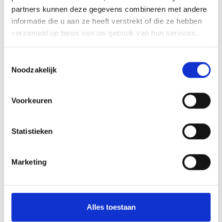
Spijlenhekwerk
partners kunnen deze gegevens combineren met andere
Hekwerk uit buis
informatie die u aan ze heeft verstrekt of die ze hebben
Dranghekken & Schrikhekken
verzameld op basis van uw gebruik van hun services.
Kunststof barriers
Toestemmingsselectie
Kunststof aanrijdbeveiliging
Noodzakelijk
Toegangscontrole
Overige aanrijdbeveiliging
Voorkeuren
Bebording
Statistieken
Spiegels
Outlet - restpartijen
Marketing
Plintbescherming
Bevestigingsmaterialen
Alles toestaan
BETAALMOGELIJKHEDEN