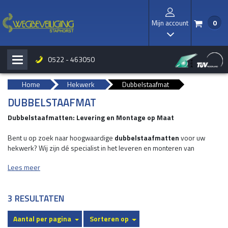
Mijn account
0
/
I
0522 - 463050
H
b
Home
Hekwerk
Dubbelstaafmat
DUBBELSTAAFMAT
Dubbelstaafmatten: Levering en Montage op Maat
Bent u op zoek naar hoogwaardige
dubbelstaafmatten
voor uw
hekwerk? Wij zijn dé specialist in het leveren en monteren van
dubbelstaafmatten die zowel duurzaam als functioneel zijn. Of het nu
Lees meer
gaat om een residentiële tuin, industrieterrein, sportveld, of andere
toepassingen, onze dubbelstaafmatten bieden een betrouwbare en
esthetische oplossing.
3 RESULTATEN
Aantal per pagina
Sorteren op
Wat zijn dubbelstaafmatten?