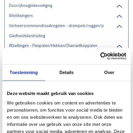
Doorrijhoogtebeveiliging
Wieldwingers
Verkeersremmendmaatregelen - drempels/ruggen/parkeerstops
Gladheidsbestrijding
Afzettingen - Flexpalen/Hekken/Diamantkoppalen
Belijning
Stootrand & Stootlijst
Toestemming
Details
Over
Straatmeubilair
Leuningen
Deze website maakt gebruik van cookies
Hekwerk
We gebruiken cookies om content en advertenties te
Dubbelstaafmat
personaliseren, om functies voor social media te bieden
Gaashekwerk
en om ons websiteverkeer te analyseren. Ook delen we
Klappoorten - Klaphek
informatie over uw gebruik van onze site met onze
Leuninghekwerk
partners voor social media, adverteren en analyse. Deze