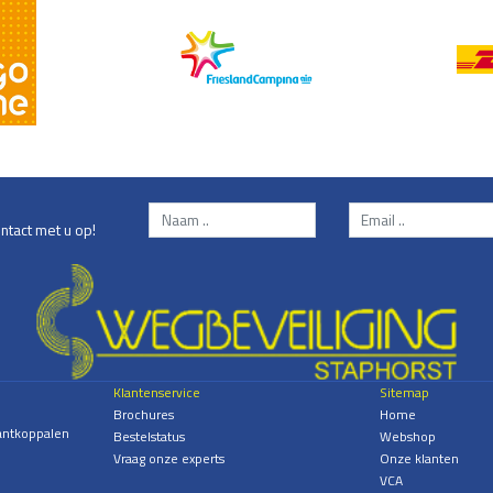
ntact met u op!
Klantenservice
Sitemap
Brochures
Home
antkoppalen
Bestelstatus
Webshop
Vraag onze experts
Onze klanten
VCA