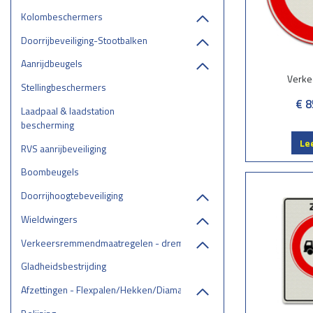
Kolombeschermers
Doorrijbeveiliging-Stootbalken
Aanrijdbeugels
Verke
Stellingbeschermers
€ 8
Laadpaal & laadstation
bescherming
Le
RVS aanrijbeveiliging
Boombeugels
Doorrijhoogtebeveiliging
Wieldwingers
Verkeersremmendmaatregelen - drempels/ruggen/parkeerstops
Gladheidsbestrijding
Afzettingen - Flexpalen/Hekken/Diamantkoppalen