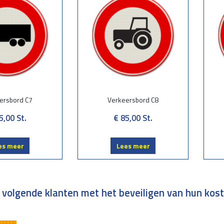
ersbord C7
Verkeersbord C8
5,00
St.
€ 85,00
St.
es meer
Lees meer
 volgende klanten met het beveiligen van hun kos