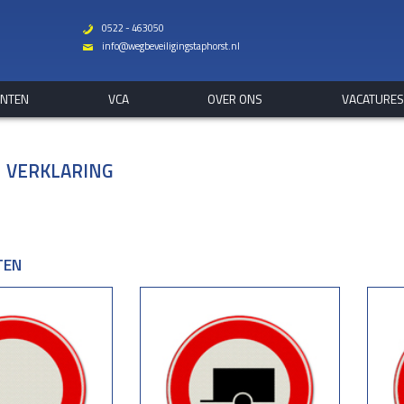
0522 - 463050
b
info@wegbeveiligingstaphorst.nl
%
ANTEN
VCA
OVER ONS
VACATURE
 VERKLARING
TEN