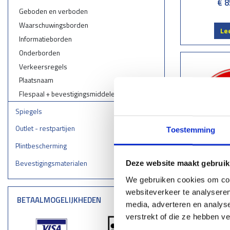
€ 8
Geboden en verboden
Waarschuwingsborden
Le
Informatieborden
Onderborden
Verkeersregels
Plaatsnaam
Flespaal + bevestigingsmiddelen
Spiegels
Outlet - restpartijen
Toestemming
Plintbescherming
Bevestigingsmaterialen
Deze website maakt gebruik
Verke
We gebruiken cookies om cont
websiteverkeer te analyseren
€ 8
BETAALMOGELIJKHEDEN
media, adverteren en analys
verstrekt of die ze hebben v
Le