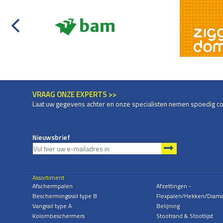
VRAAG ONZE EXPERTS >>
Laat uw gegevens achter en onze specialisten nemen spoedig co
Nieuwsbrief
Assortiment
Afschermpalen
Afzettingen -
Beschermingsrail type B
Flexpalen/Hekken/Diam
Vangrail type A
Belijning
Kolombeschermers
Stootrand & Stootlijst