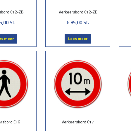
sbord C12-ZB
Verkeersbord C12-ZE
5,00
St.
€ 85,00
St.
es meer
Lees meer
ersbord C16
Verkeersbord C17