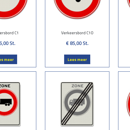
ersbord C1
Verkeersbord C10
5,00
St.
€ 85,00
St.
es meer
Lees meer