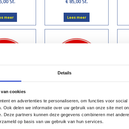
5,00
St.
€ 85,00
St.
es meer
Lees meer
Details
 van cookies
ersbord C20
Verkeersbord C21
ent en advertenties te personaliseren, om functies voor social
. Ook delen we informatie over uw gebruik van onze site met on
5,00
St.
€ 85,00
St.
e. Deze partners kunnen deze gegevens combineren met andere i
erzameld op basis van uw gebruik van hun services.
es meer
Lees meer