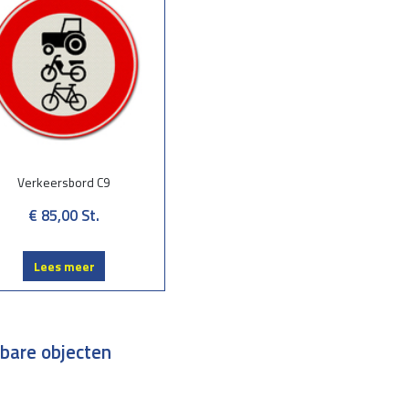
Verkeersbord C9
€ 85,00
St.
Lees meer
tbare objecten