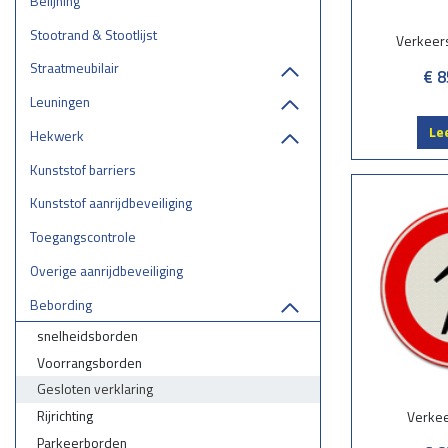
Belijning
Stootrand & Stootlijst
Verkeer
Straatmeubilair
€ 8
Leuningen
Le
Hekwerk
Kunststof barriers
Kunststof aanrijdbeveiliging
Toegangscontrole
Overige aanrijdbeveiliging
Bebording
snelheidsborden
Voorrangsborden
Gesloten verklaring
Rijrichting
Verke
Parkeerborden