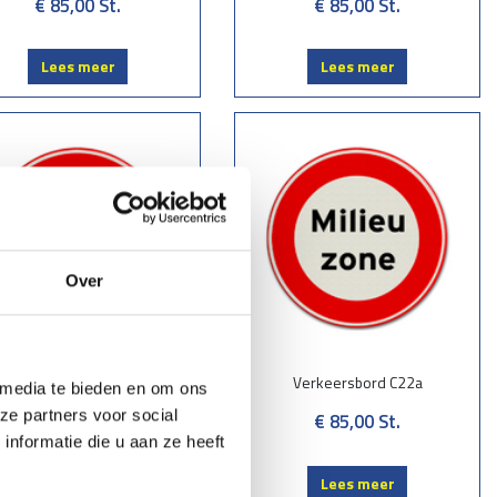
€ 85,00
St.
€ 85,00
St.
Lees meer
Lees meer
Over
Verkeersbord C22
Verkeersbord C22a
 media te bieden en om ons
ze partners voor social
€ 85,00
St.
€ 85,00
St.
nformatie die u aan ze heeft
Lees meer
Lees meer