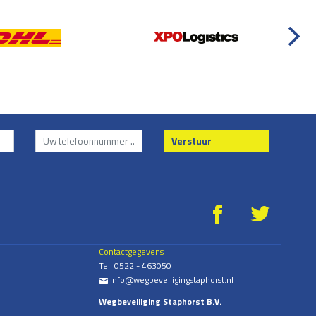
Verstuur
g
*
Contactgegevens
Tel:
0522 - 463050
info@wegbeveiligingstaphorst.nl
%
Wegbeveiliging Staphorst B.V.