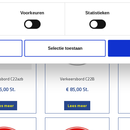
Voorkeuren
Statistieken
Selectie toestaan
sbord C22azb
Verkeersbord C22B
5,00
St.
€ 85,00
St.
es meer
Lees meer