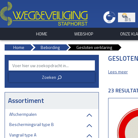
HOME
WEBSHOP
ONZE KL
Home
Bebording
Gesloten verklaring
GESLOTEN
Lees meer
Zoeken
3
23 RESULTA
Assortiment
Afschermpalen
Beschermingsrail type B
Vangrail type A