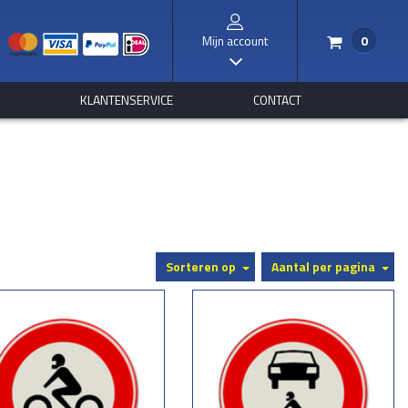
Mijn account
0
/
I
S
KLANTENSERVICE
CONTACT
Sorteren op
Aantal per pagina