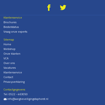
g
*
Klantenservice
Brochures
Bestelstatus
Vraag onze experts
Sitemap
Home
Webshop
Onze klanten
VCA
Over ons
Vacatures
Klantenservice
Contact
Privacyverklaring
Contactgegevens
Tel:
0522 - 463050
info@wegbeveiligingstaphorst.nl
%