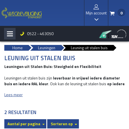
Mijn account
0
/
I
0522 - 463050
H
b
Home
Leuningen
Leuning uit stalen buis
LEUNING UIT STALEN BUIS
Leuningen uit Stalen Buis: Stevigheid en Flexibiliteit
Leuningen uit stalen buis zijn
leverbaar in vrijwel iedere diameter
buis en iedere RAL kleur
. Ook kan de leuning uit stalen buis
op iedere
gewenste hoogte en lengte
worden gemaakt. Het is de perfecte
Lees meer
keuze voor wie op zoek is naar duurzame en robuuste oplossingen
voor veiligheid. Deze leuningen zijn te gebruiken als doorrijbeveiliging
en zorgen voor afscherming van bijv. looppaden. Ze kunnen zowel
2 RESULTATEN
binnen- als buiten worden toegepast. En bieden bescherming aan
bijvoorbeeld personen, objecten, trappen, balkons, looppaden.
Aantal per pagina
Sorteren op