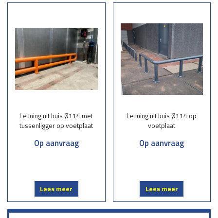
Stalen Leuningen: Krachtig en Duurzaam
De leuningen zijn vervaardigd uit hoogwaardige stalen buizen, wat
zorgt voor een stevige constructie en langdurige betrouwbaarheid.
Staal is een van de meest duurzame materialen op de markt,
waardoor deze leuningen bestand zijn tegen intensief gebruik,
weersomstandigheden en slijtage. Of het nu gaat om een commerciële
ruimte of een woning, deze leuningen bieden zowel veiligheid als
stabiliteit.
Montage op Voetplaat voor op beton of uitgevoerd met langere
stijlen voor montage in de aarde/asfalt
Dankzij de montage op voetplaat zijn deze leuningen snel en
Leuning uit buis Ø114 met
Leuning uit buis Ø114 op
eenvoudig te installeren. De voetplaat zorgt voor een stevige
tussenligger op voetplaat
voetplaat
verankering op de gewenste locatie, waardoor de leuning stabiel blijft
en geen extra ondersteuningsstructuren nodig zijn. Dit maakt de
Op aanvraag
Op aanvraag
montage zowel tijd- als kostenefficiënt, wat het ideaal maakt voor
renovaties of nieuwe projecten.
Flexibiliteit in Hoogtes en RAL Kleuren
Een van de grote voordelen van leuningen uit stalen buis is de
Lees meer
Lees meer
mogelijkheid om ze op maat te maken. Deze leuningen kunnen in
verschillende hoogtes worden geleverd, zodat ze perfect aansluiten
bij de specifieke eisen van jouw project. Daarnaast is er de keuze om