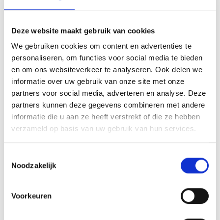
Hekwerk
Kunststof barriers
Deze website maakt gebruik van cookies
Kunststof aanrijdbeveiliging
We gebruiken cookies om content en advertenties te
Toegangscontrole
personaliseren, om functies voor social media te bieden
en om ons websiteverkeer te analyseren. Ook delen we
Overige aanrijdbeveiliging
informatie over uw gebruik van onze site met onze
Bebording
partners voor social media, adverteren en analyse. Deze
Spiegels
partners kunnen deze gegevens combineren met andere
informatie die u aan ze heeft verstrekt of die ze hebben
Outlet - restpartijen
verzameld op basis van uw gebruik van hun services.
Plintbescherming
Bevestigingsmaterialen
Toestemmingsselectie
Noodzakelijk
BETAALMOGELIJKHEDEN
Voorkeuren