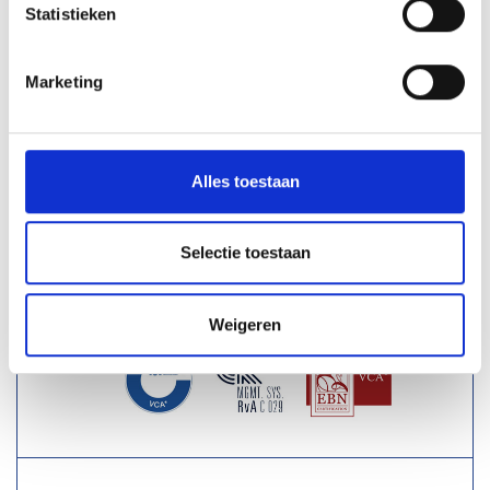
Statistieken
Marketing
VERZENDMOGELIJKHEDEN
Nederland
€ 90,-
Alles toestaan
België
€ 125,-
Luxemburg
€ 175,-
Boven € 695,- verzending
Gratis
Selectie toestaan
VCA-TUV CERTIFICERING
Weigeren