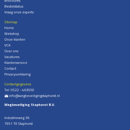
Brochures
Bestelstatus
Vraag onze experts
Sitemap
Home
Webshop
Onze klanten
VCA
Over ons
Vacatures
Klantenservice
Contact
Privacyverklaring
Contactgegevens
Tel:
0522 - 463050
info@wegbeveiligingstaphorst.nl
%
Wegbeveiliging Staphorst B.V.
Industrieweg 36
7951 TA Staphorst