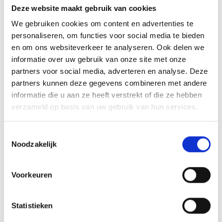
Deze website maakt gebruik van cookies
Boombeugels
We gebruiken cookies om content en advertenties te
Doorrijhoogtebeveiliging
personaliseren, om functies voor social media te bieden
Wieldwingers
en om ons websiteverkeer te analyseren. Ook delen we
informatie over uw gebruik van onze site met onze
Verkeersremmendmaatregelen - drempels/ruggen/parkeerstops
partners voor social media, adverteren en analyse. Deze
Gladheidsbestrijding
partners kunnen deze gegevens combineren met andere
informatie die u aan ze heeft verstrekt of die ze hebben
Afzettingen - Flexpalen/Hekken/Diamantkoppalen
verzameld op basis van uw gebruik van hun services.
Belijning
Stootrand & Stootlijst
Toestemmingsselectie
Noodzakelijk
Straatmeubilair
Leuningen
Voorkeuren
Hekwerk
Kunststof barriers
Statistieken
Kunststof aanrijdbeveiliging