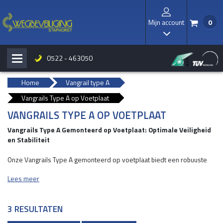
Mijn account
0
/
I
0522 - 463050
H
b
Home
Vangrail type A
Vangrails Type A op Voetplaat
VANGRAILS TYPE A OP VOETPLAAT
Vangrails Type A Gemonteerd op Voetplaat: Optimale Veiligheid
en Stabiliteit
Onze Vangrails Type A gemonteerd op voetplaat biedt een robuuste
en duurzame oplossing voor het waarborgen van veiligheid voor mens
Lees meer
en machine. Dankzij de stevige constructie en hoogwaardige
materialen zorgt dit product voor maximale bescherming tegen impact
en ongevallen.
3 RESULTATEN
WAAROM KIEZEN VOOR VANGRAILS TYPE A?