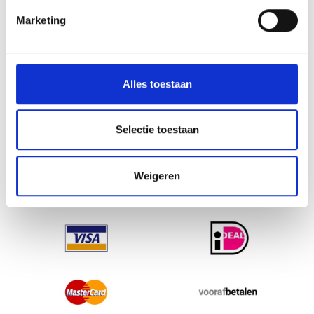
Toegangscontrole
Marketing
Overige aanrijdbeveiliging
Bebording
Spiegels
Alles toestaan
Outlet - restpartijen
Plintbescherming
Selectie toestaan
Bevestigingsmaterialen
Weigeren
BETAALMOGELIJKHEDEN