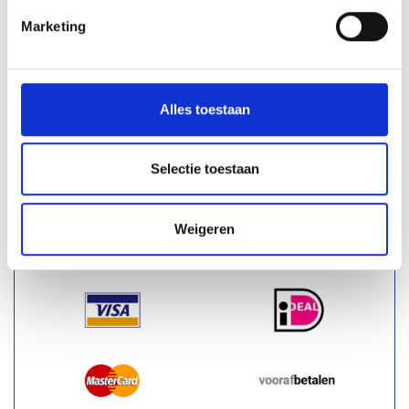
Toegangscontrole
Marketing
Overige aanrijdbeveiliging
Bebording
Spiegels
Alles toestaan
Outlet - restpartijen
Plintbescherming
Selectie toestaan
Bevestigingsmaterialen
Weigeren
BETAALMOGELIJKHEDEN