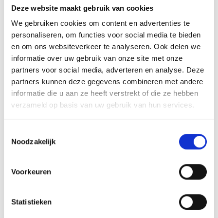
Deze website maakt gebruik van cookies
Boombeugels
We gebruiken cookies om content en advertenties te
Doorrijhoogtebeveiliging
personaliseren, om functies voor social media te bieden
Wieldwingers
en om ons websiteverkeer te analyseren. Ook delen we
informatie over uw gebruik van onze site met onze
Verkeersremmendmaatregelen - drempels/ruggen/parkeerstops
partners voor social media, adverteren en analyse. Deze
Gladheidsbestrijding
partners kunnen deze gegevens combineren met andere
informatie die u aan ze heeft verstrekt of die ze hebben
Afzettingen - Flexpalen/Hekken/Diamantkoppalen
verzameld op basis van uw gebruik van hun services.
Belijning
Stootrand & Stootlijst
Toestemmingsselectie
Noodzakelijk
Straatmeubilair
Leuningen
Voorkeuren
Hekwerk
Kunststof barriers
Statistieken
Kunststof aanrijdbeveiliging