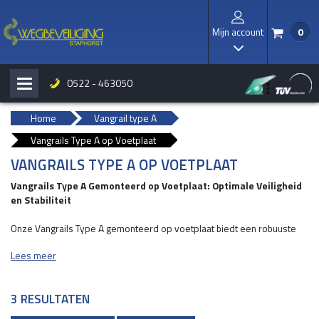
Mijn account
0
/
I
0522 - 463050
H
b
Home
Vangrail type A
Vangrails Type A op Voetplaat
VANGRAILS TYPE A OP VOETPLAAT
Vangrails Type A Gemonteerd op Voetplaat: Optimale Veiligheid
en Stabiliteit
Onze Vangrails Type A gemonteerd op voetplaat biedt een robuuste
en duurzame oplossing voor het waarborgen van veiligheid voor mens
Lees meer
en machine. Dankzij de stevige constructie en hoogwaardige
materialen zorgt dit product voor maximale bescherming tegen impact
en ongevallen.
3 RESULTATEN
WAAROM KIEZEN VOOR VANGRAILS TYPE A?