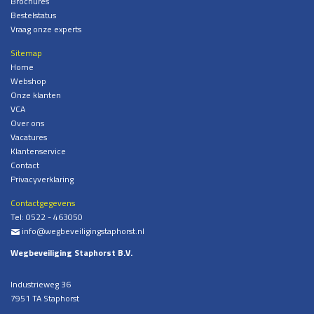
Brochures
Bestelstatus
Vraag onze experts
Sitemap
Home
Webshop
Onze klanten
VCA
Over ons
Vacatures
Klantenservice
Contact
Privacyverklaring
Contactgegevens
Tel:
0522 - 463050
info@wegbeveiligingstaphorst.nl
%
Wegbeveiliging Staphorst B.V.
Industrieweg 36
7951 TA Staphorst