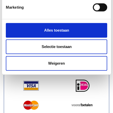
Toegangscontrole
Marketing
Overige aanrijdbeveiliging
Bebording
Spiegels
Alles toestaan
Outlet - restpartijen
Plintbescherming
Selectie toestaan
Bevestigingsmaterialen
Weigeren
BETAALMOGELIJKHEDEN