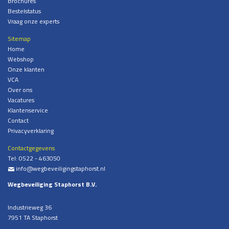
Brochures
Bestelstatus
Vraag onze experts
Sitemap
Home
Webshop
Onze klanten
VCA
Over ons
Vacatures
Klantenservice
Contact
Privacyverklaring
Contactgegevens
Tel:
0522 - 463050
info@wegbeveiligingstaphorst.nl
%
Wegbeveiliging Staphorst B.V.
Industrieweg 36
7951 TA Staphorst