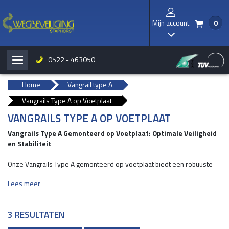
Mijn account
0
/
I
0522 - 463050
H
b
Home
Vangrail type A
Vangrails Type A op Voetplaat
VANGRAILS TYPE A OP VOETPLAAT
Vangrails Type A Gemonteerd op Voetplaat: Optimale Veiligheid
en Stabiliteit
Onze Vangrails Type A gemonteerd op voetplaat biedt een robuuste
en duurzame oplossing voor het waarborgen van veiligheid voor mens
Lees meer
en machine. Dankzij de stevige constructie en hoogwaardige
materialen zorgt dit product voor maximale bescherming tegen impact
en ongevallen.
3 RESULTATEN
WAAROM KIEZEN VOOR VANGRAILS TYPE A?