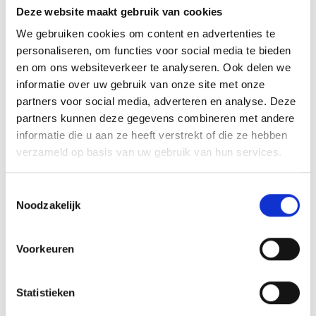
Deze website maakt gebruik van cookies
Boombeugels
We gebruiken cookies om content en advertenties te
Doorrijhoogtebeveiliging
personaliseren, om functies voor social media te bieden
Wieldwingers
en om ons websiteverkeer te analyseren. Ook delen we
informatie over uw gebruik van onze site met onze
Verkeersremmendmaatregelen - drempels/ruggen/parkeerstops
partners voor social media, adverteren en analyse. Deze
Gladheidsbestrijding
partners kunnen deze gegevens combineren met andere
informatie die u aan ze heeft verstrekt of die ze hebben
Afzettingen - Flexpalen/Hekken/Diamantkoppalen
verzameld op basis van uw gebruik van hun services.
Belijning
Stootrand & Stootlijst
Toestemmingsselectie
Noodzakelijk
Straatmeubilair
Leuningen
Voorkeuren
Hekwerk
Kunststof barriers
Statistieken
Kunststof aanrijdbeveiliging