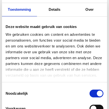
Toestemming
Details
Over
Assortiment
Afschermpalen
Deze website maakt gebruik van cookies
Beschermingsrail type B
We gebruiken cookies om content en advertenties te
personaliseren, om functies voor social media te bieden
Vangrail type A
en om ons websiteverkeer te analyseren. Ook delen we
Kolombeschermers
informatie over uw gebruik van onze site met onze
partners voor social media, adverteren en analyse. Deze
Doorrijbeveiliging-Stootbalken
partners kunnen deze gegevens combineren met andere
Aanrijdbeugels
informatie die u aan ze heeft verstrekt of die ze hebben
Stellingbeschermers
verzameld op basis van uw gebruik van hun services.
Laadpaal & laadstation bescherming
Toestemmingsselectie
RVS aanrijbeveiliging
Noodzakelijk
Boombeugels
Doorrijhoogtebeveiliging
Voorkeuren