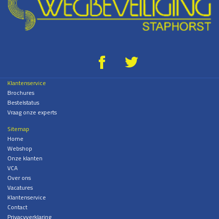
g
*
Klantenservice
Brochures
Bestelstatus
Vraag onze experts
Sitemap
Home
Webshop
Onze klanten
VCA
Over ons
Vacatures
Klantenservice
Contact
Privacyverklaring