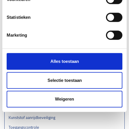
Wieldwingers
Statistieken
Verkeersremmendmaatregelen -
drempels/ruggen/parkeerstops
Gladheidsbestrijding
Marketing
Afzettingen -
Flexpalen/Hekken/Diamantkoppalen
Belijning
Alles toestaan
Stootrand & Stootlijst
Straatmeubilair
Selectie toestaan
Leuningen
Hekwerk
Weigeren
Kunststof barriers
Kunststof aanrijdbeveiliging
Toegangscontrole