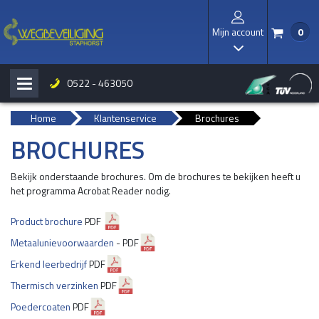
Mijn account
0
/
I
0522 - 463050
H
b
Home
Klantenservice
Brochures
BROCHURES
Bekijk onderstaande brochures. Om de brochures te bekijken heeft u
het programma Acrobat Reader nodig.
Product brochure
PDF
Metaalunievoorwaarden
- PDF
Erkend leerbedrijf
PDF
Thermisch verzinken
PDF
Poedercoaten
PDF