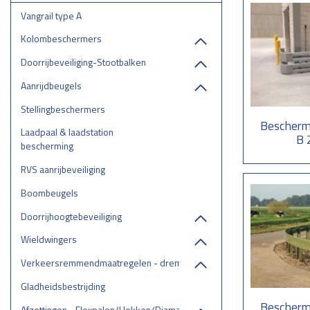
Vangrail type A
Kolombeschermers
Doorrijbeveiliging-Stootbalken
Aanrijdbeugels
Stellingbeschermers
Beschermi
Laadpaal & laadstation
B 
bescherming
RVS aanrijbeveiliging
Boombeugels
Doorrijhoogtebeveiliging
Wieldwingers
Verkeersremmendmaatregelen - drempels/ruggen/parkeerstops
Gladheidsbestrijding
Beschermi
Afzettingen - Flexpalen/Hekken/Diamantkoppalen