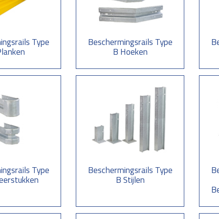
ils voor doorrrijbeveiliging of ter bescherming
s zijn toe te passen ter bescherming van kwetsbare installaties en gebouwe
 in parkeergarages. Door middel van de hei-methode plaatsen wij de staande
dt de randbeveiliging voorzien van een voetplaat die wij d.m.v. 4 st. lij
ngsrails Type
Beschermingsrails Type
Be
Planken
B Hoeken
ils in RAL kleuren en Signaalkleuren
 wij de voorzijde railprofiel voorzien van een (bedrijfs) RAL kleur of opva
l is 750 mm. buiten en 550 mm binnen.
ngsrails Type
Beschermingsrails Type
Be
eerstukken
B Stijlen
Be