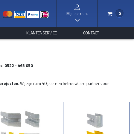
Mijn account
0
/
I
S
KLANTENSERVICE
CONTACT
s: 0522 - 463 050
projecten
. Wij zijn ruim 40 jaar een betrouwbare partner voor
 complete project. Denkt u hierbij aan de volgende toepassingen: