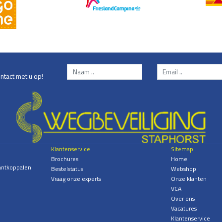
ntact met u op!
Klantenservice
Sitemap
Brochures
Home
antkoppalen
Bestelstatus
Webshop
Vraag onze experts
Onze klanten
VCA
Over ons
Vacatures
Klantenservice