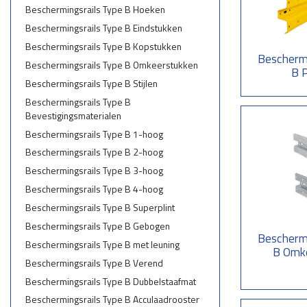
Beschermingsra
Beschermingsrails Type B Hoeken
Beschermingsrail
Beschermingsrails Type B Eindstukken
randbeveiliging
Beschermingsrails Type B Kopstukken
stelconplaat wor
Beschermi
Beschermingsrails Type B Omkeerstukken
B 
Beschermingsra
Beschermingsrails Type B Stijlen
Optioneel kunnen
Beschermingsrails Type B
beschermingsrai
Bevestigingsmaterialen
Beschermingsrails Type B 1-hoog
Beschermingsrails Type B 2-hoog
Beschermingsrails Type B 3-hoog
Beschermingsrails Type B 4-hoog
Beschermingsrails Type B Superplint
Beschermingsrails Type B Gebogen
Beschermi
Beschermingsrails Type B met leuning
B Omk
Beschermingsrails Type B Verend
Beschermingsrails Type B Dubbelstaafmat
Beschermingsrails Type B Acculaadrooster