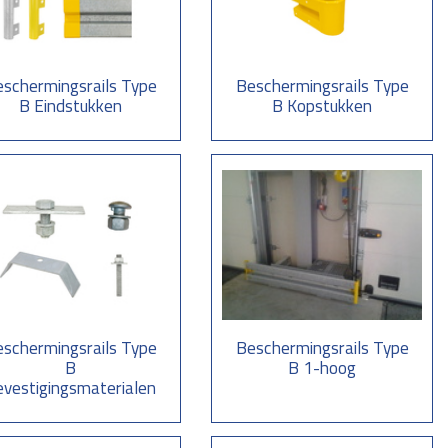
n, als doorrijbeveiliging ten behoeve van braakpreventie en ter
rs h.o.h. 4000 mm. of 2000 mm. in aardebaan en asfalt. Op beton of
mankers M16x125 mm. bevestigen (boordiepte 100 mm.)
schermingsrails Type
Beschermingsrails Type
B Eindstukken
B Kopstukken
llende signaalkleuren rood/wit of geel/zwart. De standaardhoogte van een
schermingsrails Type
Beschermingsrails Type
B
B 1-hoog
vestigingsmaterialen