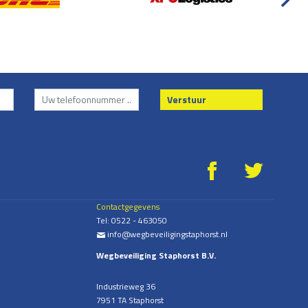
Verstuur
g
*
Contactgegevens
Tel:
0522 - 463050
info@wegbeveiligingstaphorst.nl
%
Wegbeveiliging Staphorst B.V.
Industrieweg 36
7951 TA Staphorst