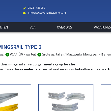
0522 - 463050
b
info@wegbeveiligingstaphorst.nl
%
ANTEN
VCA
OVER ONS
VACATURE
INGSRAIL TYPE B
baar
VCA/TÜV kwaliteit
Grote aantallen? Maatwerk? Montage? -
Bel on
schermingsrail
en verzorgen
montage op locatie
erecht voor
losse onderdelen
én het realiseren van
betaalbare maatwerk 
gistiek, parkeerterreinen, scholen en overheid.
raag
met reparatie van een kort stuk beschermingsrails tot realisatie van uw
 bescherming van kwetsbare installaties en gebouwen
ing t.b.v. braakpreventie
ng in parkeergarages