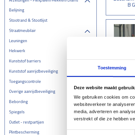
B 
Belijning
Stootrand & Stootlijst
Straatmeubilair
Leuningen
Hekwerk
Kunststof barriers
Toestemming
Kunststof aanrijdbeveiliging
Beschermi
Toegangscontrole
B Accu
Deze website maakt gebruik
Overige aanrijdbeveiliging
We gebruiken cookies om cont
Bebording
websiteverkeer te analyseren
Spiegels
media, adverteren en analys
verstrekt of die ze hebben v
Outlet - restpartijen
Plintbescherming
Toestemmingsselectie