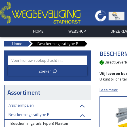
HOME
WEBSHOP
ONZE KL
Home
Beschermingsrail type B
BESCHERM
Direct Lever
Zoeken
3
Wij leveren be
U kunt bij ons t
de industrie, lo
Lees meer
Assortiment
Wij helpen u g
Afschermpalen
- Vangrails ter
- Doorrijbeveilig
Beschermingsrail type B
- Randbeveiligi
Beschermingsrails Type B Planken