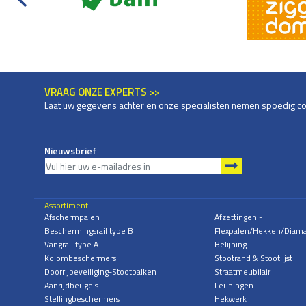
VRAAG ONZE EXPERTS >>
Laat uw gegevens achter en onze specialisten nemen spoedig co
Nieuwsbrief
Assortiment
Afschermpalen
Afzettingen -
Beschermingsrail type B
Flexpalen/Hekken/Diam
Vangrail type A
Belijning
Kolombeschermers
Stootrand & Stootlijst
Doorrijbeveiliging-Stootbalken
Straatmeubilair
Aanrijdbeugels
Leuningen
Stellingbeschermers
Hekwerk