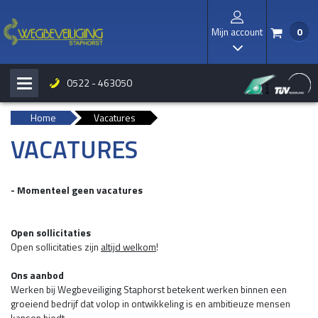
Mijn account
0
/
I
0522 - 463050
H
b
Home
Vacatures
VACATURES
- Momenteel geen vacatures
Open sollicitaties
Open sollicitaties zijn
altijd welkom
!
Ons aanbod
Werken bij Wegbeveiliging Staphorst betekent werken binnen een
groeiend bedrijf dat volop in ontwikkeling is en ambitieuze mensen
kansen biedt.