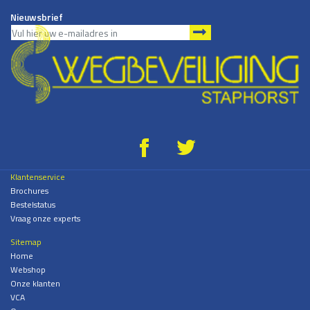
Nieuwsbrief
g
*
Klantenservice
Brochures
Bestelstatus
Vraag onze experts
Sitemap
Home
Webshop
Onze klanten
VCA