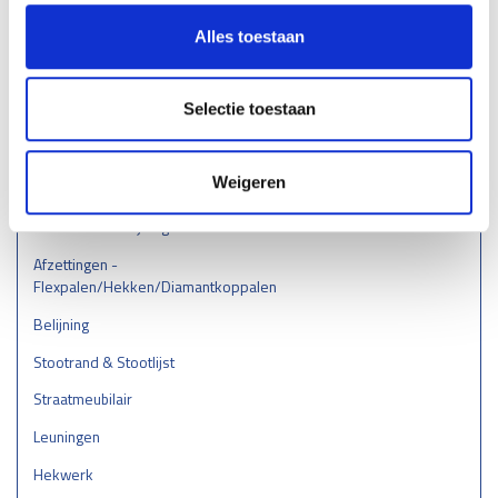
RVS aanrijbeveiliging
Alles toestaan
Boombeugels
Doorrijhoogtebeveiliging
Selectie toestaan
Wieldwingers
Verkeersremmendmaatregelen -
Weigeren
drempels/ruggen/parkeerstops
Gladheidsbestrijding
Afzettingen -
Flexpalen/Hekken/Diamantkoppalen
Belijning
Stootrand & Stootlijst
Straatmeubilair
Leuningen
Hekwerk