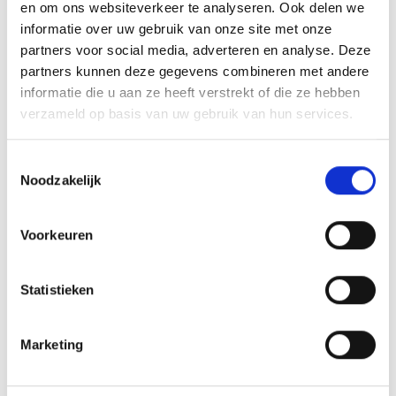
en om ons websiteverkeer te analyseren. Ook delen we
informatie over uw gebruik van onze site met onze
partners voor social media, adverteren en analyse. Deze
partners kunnen deze gegevens combineren met andere
Zoeken
3
informatie die u aan ze heeft verstrekt of die ze hebben
verzameld op basis van uw gebruik van hun services.
Assortiment
Toestemmingsselectie
Afschermpalen
Noodzakelijk
Beschermingsrail type B
Vangrail type A
Voorkeuren
Kolombeschermers
Doorrijbeveiliging-Stootbalken
Statistieken
Aanrijdbeugels
Marketing
Stellingbeschermers
Laadpaal & laadstation bescherming