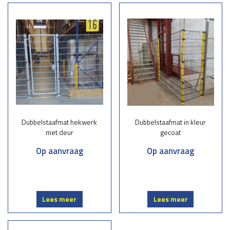
Dubbelstaafmatten bestaan uit stevig gelaste staalmatten met dubbele
horizontale staven en een verticale staaf, wat zorgt voor optimale
sterkte en stabiliteit. Ze zijn populair vanwege hun robuustheid, lange
levensduur en veelzijdigheid. Deze hekwerken zijn verkrijgbaar in
diverse afmetingen, kleuren en afwerkingen, zoals verzinkt of
gepoedercoat, zodat ze perfect aansluiten bij uw wensen.
Waarom kiezen voor onze dubbelstaafmatten?
Kwaliteit en duurzaamheid:
Onze dubbelstaafmatten zijn vervaardigd
Dubbelstaafmat hekwerk
Dubbelstaafmat in kleur
uit hoogwaardig staal en bestand tegen alle weersomstandigheden.
met deur
gecoat
Op maat gemaakt: Wij leveren hekwerken die volledig aansluiten bij uw
project, ongeacht de grootte of complexiteit.
Op aanvraag
Op aanvraag
Professionele montage:
Ons ervaren team zorgt voor een vakkundige
installatie, zodat uw hekwerk stevig en veilig staat.
Esthetisch en functioneel:
Naast een sterke beveiliging bieden
dubbelstaafmatten een moderne en nette uitstraling.
Lees meer
Lees meer
Toepassingen van dubbelstaafmatten