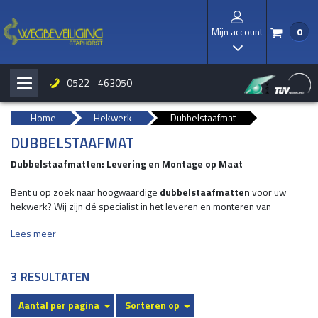
Mijn account
0
/
I
0522 - 463050
H
b
Home
Hekwerk
Dubbelstaafmat
DUBBELSTAAFMAT
Dubbelstaafmatten: Levering en Montage op Maat
Bent u op zoek naar hoogwaardige
dubbelstaafmatten
voor uw
hekwerk? Wij zijn dé specialist in het leveren en monteren van
dubbelstaafmatten die zowel duurzaam als functioneel zijn. Of het nu
Lees meer
gaat om een residentiële tuin, industrieterrein, sportveld, of andere
toepassingen, onze dubbelstaafmatten bieden een betrouwbare en
esthetische oplossing.
3 RESULTATEN
Aantal per pagina
Sorteren op
Wat zijn dubbelstaafmatten?