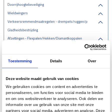
Doorrijhoogtebeveiliging
Wieldwingers
Verkeersremmendmaatregelen - drempels/ruggen/parkeerstops
Gladheidsbestrijding
Afzettingen - Flexpalen/Hekken/Diamantkoppalen
Belijning
Stootrand & Stootlijst
Toestemming
Details
Over
Straatmeubilair
Leuningen
Deze website maakt gebruik van cookies
Hekwerk
We gebruiken cookies om content en advertenties te
Dubbelstaafmat
personaliseren, om functies voor social media te bieden
Gaashekwerk
en om ons websiteverkeer te analyseren. Ook delen we
Klappoorten - Klaphek
informatie over uw gebruik van onze site met onze
Leuninghekwerk
partners voor social media, adverteren en analyse. Deze