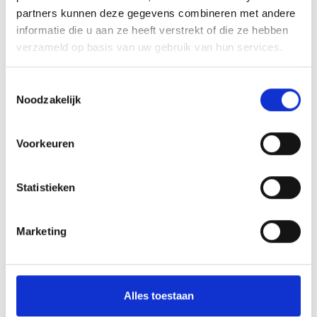
Spijlenhekwerk
partners kunnen deze gegevens combineren met andere
Hekwerk uit buis
informatie die u aan ze heeft verstrekt of die ze hebben
Dranghekken & Schrikhekken
verzameld op basis van uw gebruik van hun services.
Kunststof barriers
Toestemmingsselectie
Kunststof aanrijdbeveiliging
Noodzakelijk
Toegangscontrole
Overige aanrijdbeveiliging
Voorkeuren
Bebording
Statistieken
Spiegels
Outlet - restpartijen
Marketing
Plintbescherming
Bevestigingsmaterialen
Alles toestaan
BETAALMOGELIJKHEDEN