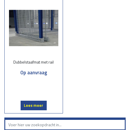
Dubbelstaafmatten zijn uitermate geschikt voor uiteenlopende
toepassingen:
Tuinomheiningen
: Creëer een veilige en stijlvolle afbakening voor uw
tuin.
Bedrijventerreinen:
Bescherm uw terrein tegen ongewenste toegang.
Sportvelden:
Zorg voor stevige afscherming zonder het zicht te
belemmeren.
Scholen:
Veiligheid voor kinderen met duurzame omheiningen.
Dubbelstaafmat met rail
Onze werkwijze
Op aanvraag
Advies op maat:
Samen bespreken we uw wensen en de meest
geschikte opties.
Levering:
Wij leveren snel en efficiënt de juiste dubbelstaafmatten voor
uw project.
Montage:
Onze monteurs zorgen voor een professionele plaatsing.
Lees meer
Kies voor een betrouwbare en complete service in dubbelstaafmatten.
Neem vandaag nog contact met ons op voor een vrijblijvende offerte
of persoonlijk advies. Samen zorgen we voor een stevig en stijlvol
hekwerk dat jaren meegaat!