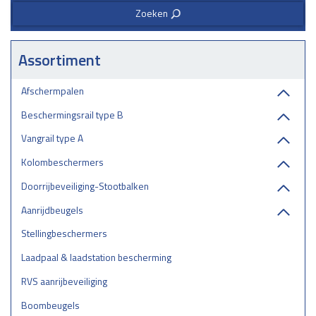
Zoeken
3
Assortiment
Afschermpalen
Beschermingsrail type B
Vangrail type A
Kolombeschermers
Doorrijbeveiliging-Stootbalken
Aanrijdbeugels
Stellingbeschermers
Laadpaal & laadstation bescherming
RVS aanrijbeveiliging
Boombeugels