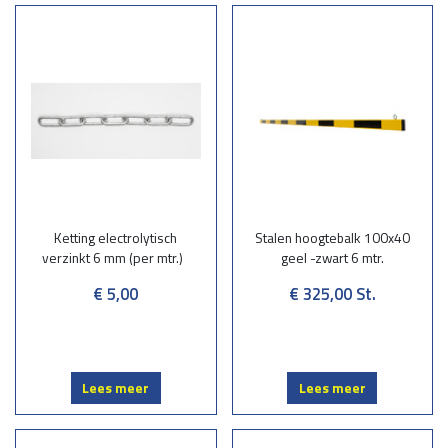
beschermen uw waardevolle objecten. En onze hoogtebalken zorgen
voor minder of zelfs geen schade of vervelend/duur oponthoud.
Zelf monteren of montage door ons Montageteam
Wij leveren kant en klare hoogtebalken welke u, met kettingen en
ogen, eenvoudig zelf kunt monteren. Ook leveren en monteren
wij maatwerk hoogteportalen in elke gewenste afmeting en uitvoering.
Graag voorzien wij u van een juiste prijsopgaaf. Mail uw technische
specificaties aan
calculatie@wegbeveiligingstaphorst.nl
en wij
leggen deze voor aan één van onze calculators/tekenaars. Aan de
hand van een goed advies en de door u aangegeven wensen
proberen wij u te voorzien van goede oplossing die betaalbaar is.
Ketting electrolytisch
Stalen hoogtebalk 100x40
verzinkt 6 mm (per mtr.)
geel -zwart 6 mtr.
Hoogtebalk in vrijwel iedere RAL kleur
Onze hoogtebalken hebben een standaard lengte van 6 meter en zijn
€ 5,00
€ 325,00
St.
direct te bestellen in de kleuren rood-wit of geel-zwart. Ook zijn deze
leverbaar in iedere gewenste lengte en RAL kleur. Indien gewenst
kunnen alle hoogtebalken op maat worden gemaakt, elke gewenste
afmeting en uitvoering.
Lees meer
Lees meer
Bel of mail met met onze adviseurs, graag helpen wij u!
Bel ons: +31522-463050
Mail ons:
calculatie@wegbeveiligingstaphorst.nl