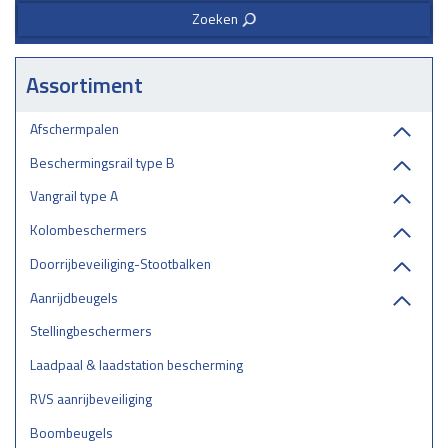
Zoeken
3
Assortiment
Afschermpalen
Beschermingsrail type B
Vangrail type A
Kolombeschermers
Doorrijbeveiliging-Stootbalken
Aanrijdbeugels
Stellingbeschermers
Laadpaal & laadstation bescherming
RVS aanrijbeveiliging
Boombeugels