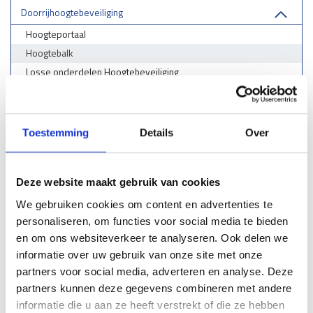
Doorrijhoogtebeveiliging
Hoogteportaal
Hoogtebalk
Losse onderdelen Hoogtebeveiliging
Wieldwingers
Verkeersremmendmaatregelen - drempels/ruggen/parkeerstops
Toestemming
Details
Over
Gladheidsbestrijding
Afzettingen - Flexpalen/Hekken/Diamantkoppalen
Deze website maakt gebruik van cookies
Belijning
We gebruiken cookies om content en advertenties te
Stootrand & Stootlijst
personaliseren, om functies voor social media te bieden
Straatmeubilair
en om ons websiteverkeer te analyseren. Ook delen we
informatie over uw gebruik van onze site met onze
Leuningen
partners voor social media, adverteren en analyse. Deze
Hekwerk
partners kunnen deze gegevens combineren met andere
informatie die u aan ze heeft verstrekt of die ze hebben
Kunststof barriers