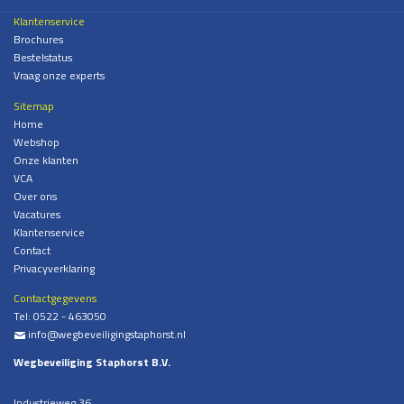
Klantenservice
Brochures
Bestelstatus
Vraag onze experts
Sitemap
Home
Webshop
Onze klanten
VCA
Over ons
Vacatures
Klantenservice
Contact
Privacyverklaring
Contactgegevens
Tel:
0522 - 463050
info@wegbeveiligingstaphorst.nl
%
Wegbeveiliging Staphorst B.V.
Industrieweg 36