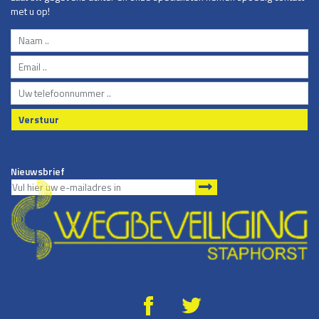
met u op!
Verstuur
Nieuwsbrief
g
*