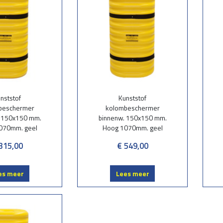
ragen voor kolombescherming?
caties/tekening voor kolombescherming door aan onze calculator/tekenaar e
latie@wegbeveiligingstaphorst.nl
 - 463 050
nststof
Kunststof
beschermer
kolombeschermer
. 150x150 mm.
binnenw. 150x150 mm.
070mm. geel
Hoog 1070mm. geel
315,00
€ 549,00
es meer
Lees meer