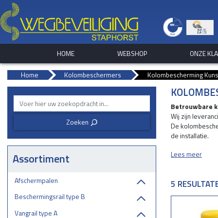
HOME
WEBSHOP
ONZE KL
Home
Kolombeschermers
Kolombescherming Kuns
KOLOMBE
Betrouwbare k
Wij zijn leveran
Zoeken
3
De kolombescherm
de installatie.
Lees meer
Kolombescherme
Assortiment
Wij kunnen onze
zichtbaarheid.
Afschermpalen
5 RESULTAT
Kolombeschermi
Beschermingsrail type B
Kolombeschermer
Vangrail type A
object te minim