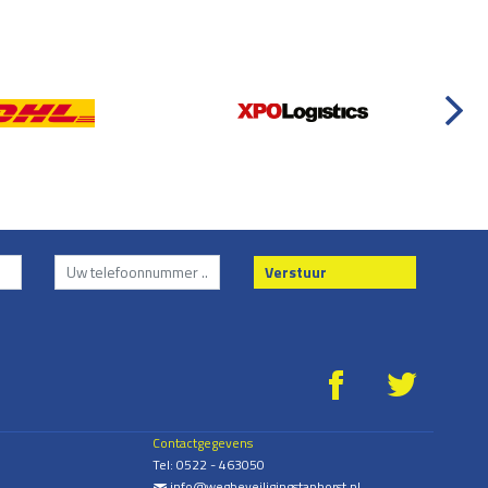
Verstuur
g
*
Contactgegevens
Tel:
0522 - 463050
info@wegbeveiligingstaphorst.nl
%