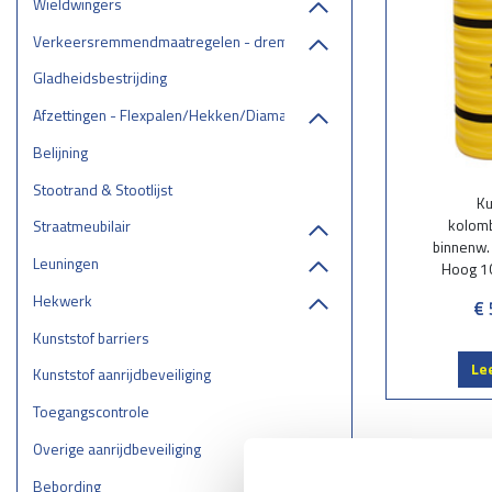
Wieldwingers
Verkeersremmendmaatregelen - drempels/ruggen/parkeerstops
Gladheidsbestrijding
Afzettingen - Flexpalen/Hekken/Diamantkoppalen
Belijning
Stootrand & Stootlijst
Ku
kolom
Straatmeubilair
binnenw
Leuningen
Hoog 1
Hekwerk
€ 
Kunststof barriers
Le
Kunststof aanrijdbeveiliging
Toegangscontrole
Overige aanrijdbeveiliging
Bebording