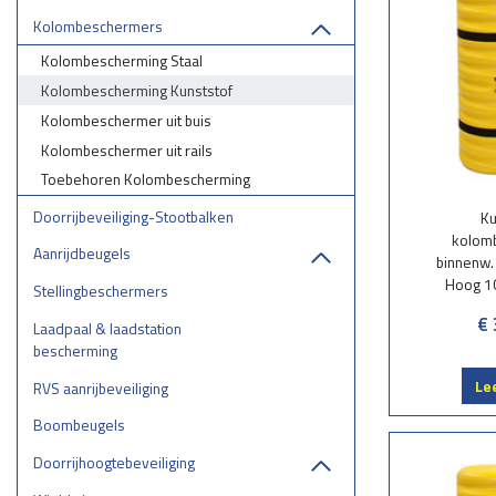
Kolombeschermers
Maatwerk aanv
Geef uw specifi
Kolombescherming Staal
Kolombescherming Kunststof
Mail:
calcu
Kolombeschermer uit buis
Telefoon: 0522
Kolombeschermer uit rails
Toebehoren Kolombescherming
Doorrijbeveiliging-Stootbalken
Ku
kolom
Aanrijdbeugels
binnenw
Hoog 1
Stellingbeschermers
€ 
Laadpaal & laadstation
bescherming
Le
RVS aanrijbeveiliging
Boombeugels
Doorrijhoogtebeveiliging