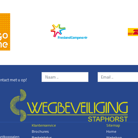
ntact met u op!
Klantenservice
Sitemap
Brochures
Home
antkoppalen
Bestelstatus
Webshop