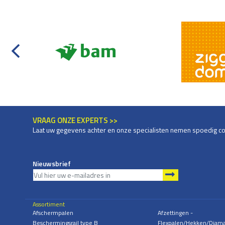
VRAAG ONZE EXPERTS >>
Laat uw gegevens achter en onze specialisten nemen spoedig co
Nieuwsbrief
Assortiment
Afschermpalen
Afzettingen -
Beschermingsrail type B
Flexpalen/Hekken/Diam