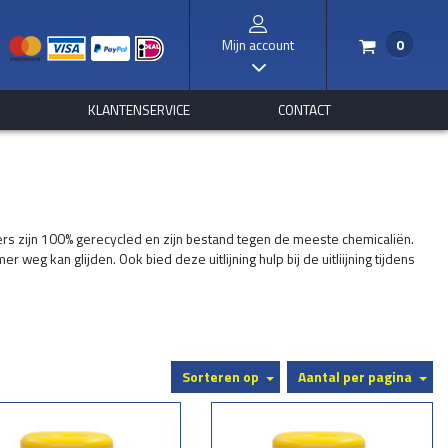
Mijn account
0
/
I
S
KLANTENSERVICE
CONTACT
 zijn 100% gerecycled en zijn bestand tegen de meeste chemicaliën.
 kan glijden. Ook bied deze uitlijning hulp bij de uitliijning tijdens
ombescherming leveren in oranje of lime groe voor een nog hogere
Sorteren op
Aantal per pagina
ndblussers. Ze helpen schade aan heftruck, kolom en uw waardevolle