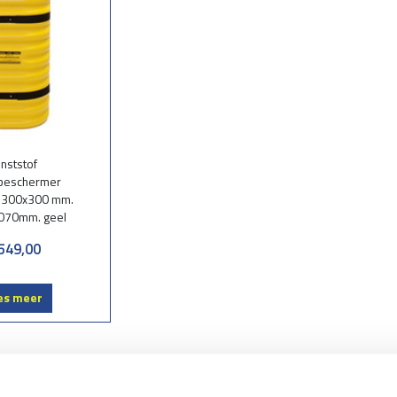
nststof
beschermer
. 300x300 mm.
070mm. geel
549,00
es meer