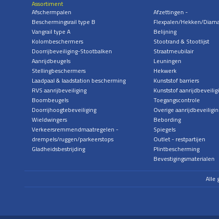
Assortiment
Afschermpalen
Afzettingen -
Beschermingsrail type B
Flexpalen/Hekken/Diam
Vangrail type A
Belijning
Kolombeschermers
Stootrand & Stootlijst
Doorrijbeveiliging-Stootbalken
Straatmeubilair
Aanrijdbeugels
Leuningen
Stellingbeschermers
Hekwerk
Laadpaal & laadstation bescherming
Kunststof barriers
RVS aanrijbeveiliging
Kunststof aanrijdbeveilig
Boombeugels
Toegangscontrole
Doorrijhoogtebeveiliging
Overige aanrijdbeveiligin
Wieldwingers
Bebording
Verkeersremmendmaatregelen -
Spiegels
drempels/ruggen/parkeerstops
Outlet - restpartijen
Gladheidsbestrijding
Plintbescherming
Bevestigingsmaterialen
Alle