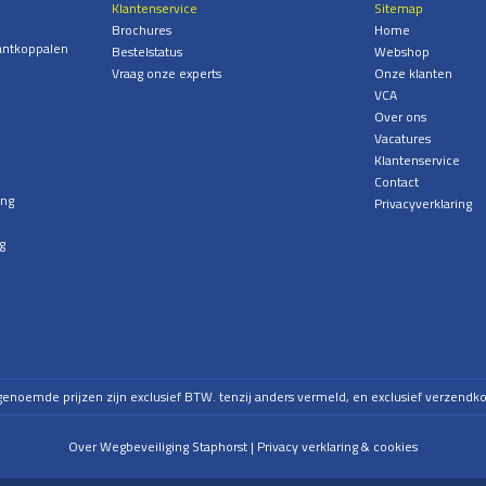
Klantenservice
Sitemap
Brochures
Home
antkoppalen
Bestelstatus
Webshop
Vraag onze experts
Onze klanten
VCA
Over ons
Vacatures
Klantenservice
Contact
ing
Privacyverklaring
g
 genoemde prijzen zijn exclusief BTW. tenzij anders vermeld, en exclusief verzendko
Over Wegbeveiliging Staphorst
Privacy verklaring & cookies