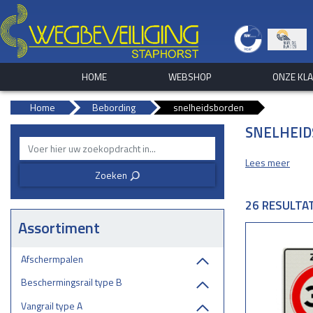
HOME
WEBSHOP
ONZE KL
Home
Bebording
snelheidsborden
SNELHEI
Lees meer
Zoeken
3
26 RESULTA
Assortiment
Afschermpalen
Beschermingsrail type B
Vangrail type A