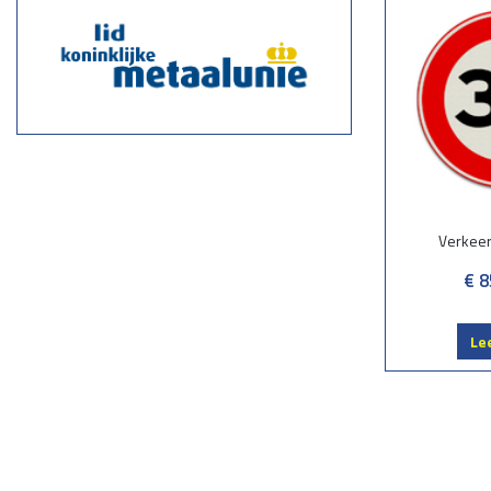
Verkee
€ 8
Le