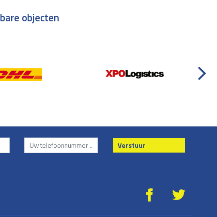
tbare objecten
Verstuur
g
*