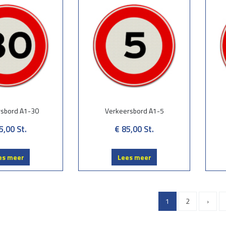
rsbord A1-30
Verkeersbord A1-5
5,00
St.
€ 85,00
St.
es meer
Lees meer
1
2
›