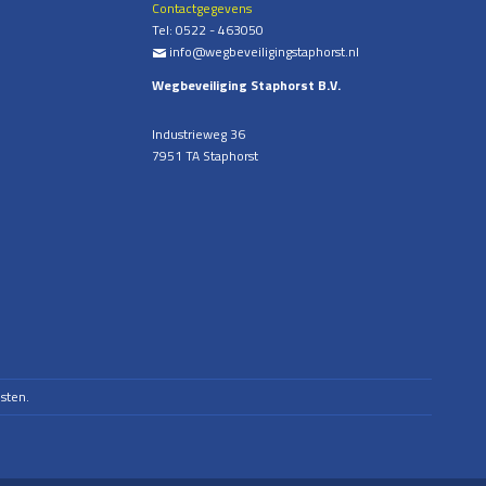
Contactgegevens
Tel:
0522 - 463050
info@wegbeveiligingstaphorst.nl
%
Wegbeveiliging Staphorst B.V.
Industrieweg 36
7951 TA Staphorst
sten.