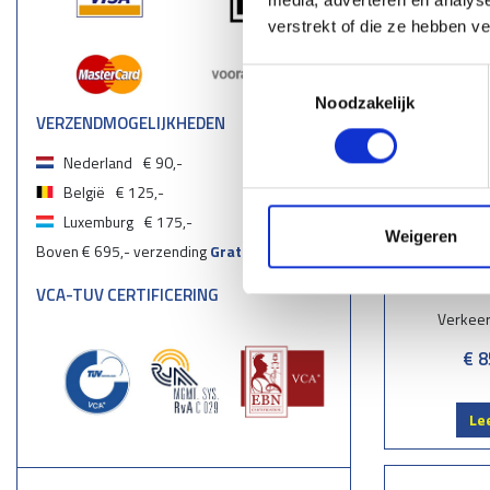
Le
verstrekt of die ze hebben v
Toestemmingsselectie
Noodzakelijk
VERZENDMOGELIJKHEDEN
Nederland
€ 90,-
België
€ 125,-
Luxemburg
€ 175,-
Weigeren
Boven € 695,- verzending
Gratis
VCA-TUV CERTIFICERING
Verkee
€ 8
Le