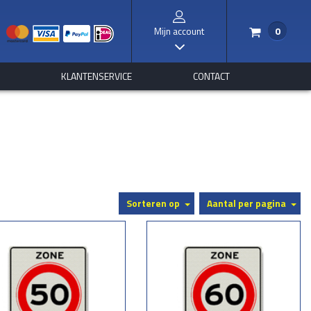
Mijn account
0
/
I
S
KLANTENSERVICE
CONTACT
Sorteren op
Aantal per pagina