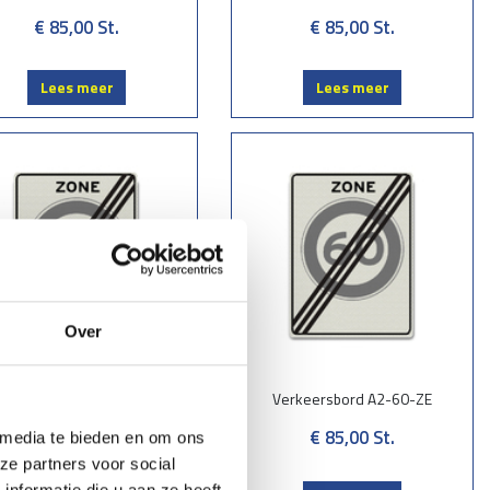
€ 85,00
St.
€ 85,00
St.
Lees meer
Lees meer
Over
Verkeersbord A2-50-ZE
Verkeersbord A2-60-ZE
€ 85,00
St.
€ 85,00
St.
 media te bieden en om ons
ze partners voor social
nformatie die u aan ze heeft