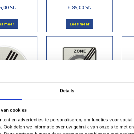
5,00
St.
€ 85,00
St.
es meer
Lees meer
Details
rsbord A2-80
Verkeersbord A2-30-ZE
 van cookies
5,00
St.
€ 85,00
St.
ent en advertenties te personaliseren, om functies voor social
. Ook delen we informatie over uw gebruik van onze site met on
e. Deze partners kunnen deze gegevens combineren met andere i