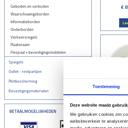
Geboden en verboden
€ 8
Waarschuwingsborden
Informatieborden
Le
Onderborden
Verkeersregels
Plaatsnaam
Flespaal + bevestigingsmiddelen
Spiegels
Outlet - restpartijen
Plintbescherming
Toestemming
Bevestigingsmaterialen
Verkee
Deze website maakt gebruik
BETAALMOGELIJKHEDEN
€ 8
We gebruiken cookies om cont
websiteverkeer te analyseren
media, adverteren en analys