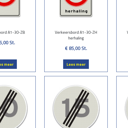
bord A1-30-ZB
Verkeersbord A1-30-ZH
herhaling
5,00
St.
€ 85,00
St.
es meer
Lees meer