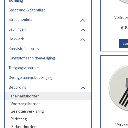
Belijning
Stootrand & Stootlijst
Verkee
Straatmeubilair
€ 8
Leuningen
Hekwerk
Le
Kunststof barriers
Kunststof aanrijdbeveiliging
Toegangscontrole
Overige aanrijdbeveiliging
Bebording
snelheidsborden
Voorrangsborden
Gesloten verklaring
Rijrichting
Verkee
Parkeerborden