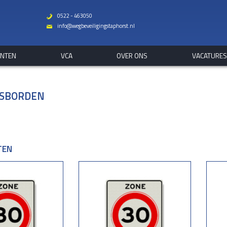
0522 - 463050
b
info@wegbeveiligingstaphorst.nl
%
ANTEN
VCA
OVER ONS
VACATURE
DSBORDEN
TEN