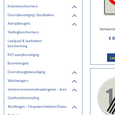
Kolombeschermers
Doorrijbeveiliging-Stootbalken
Aanrijdbeugels
Verkeers
Stellingbeschermers
€ 8
Laadpaal & laadstation
bescherming
RVS aanrijbeveiliging
Le
Boombeugels
Doorrijhoogtebeveiliging
Wieldwingers
Verkeersremmendmaatregelen - drempels/ruggen/parkeerstops
Gladheidsbestrijding
Afzettingen - Flexpalen/Hekken/Diamantkoppalen