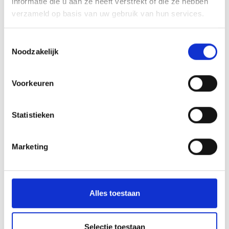
informatie die u aan ze heeft verstrekt of die ze hebben
verzameld op basis van uw gebruik van hun services.
Flexpaal-60mm-wit-
Kickback Palen - Geel
zwart-klasse2
Zwart
Toestemmingsselectie
Noodzakelijk
€ 204,00
St.
€ 215,00
St.
Voorkeuren
Lees meer
Lees meer
Statistieken
Marketing
Alles toestaan
Selectie toestaan