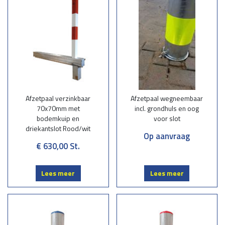
Afzetpaal verzinkbaar
Afzetpaal wegneembaar
70x70mm met
incl. grondhuls en oog
bodemkuip en
voor slot
driekantslot Rood/wit
Op aanvraag
€ 630,00
St.
Lees meer
Lees meer