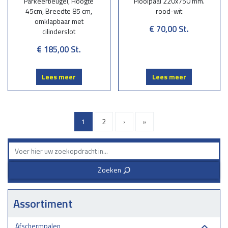
Parkeerbeugel, Hoogte
Plooipaal 220x750 mm.
45cm, Breedte 85 cm,
rood-wit
omklapbaar met
€ 70,00
St.
cilinderslot
€ 185,00
St.
Lees meer
Lees meer
1
2
›
»
Zoeken
3
Assortiment
Afschermpalen