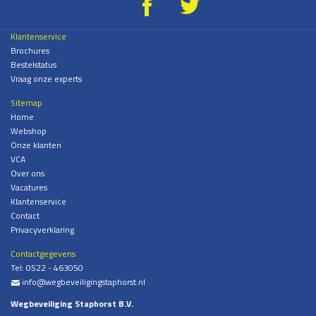
g
*
Klantenservice
Brochures
Bestelstatus
Vraag onze experts
Sitemap
Home
Webshop
Onze klanten
VCA
Over ons
Vacatures
Klantenservice
Contact
Privacyverklaring
Contactgegevens
Tel:
0522 - 463050
info@wegbeveiligingstaphorst.nl
%
Wegbeveiliging Staphorst B.V.