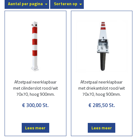
Aantal per pagina
Sorteren op
Vrijwel alle maten zijn mogelijk, echter standaard zijn de maten rond
114 mm. en 159 mm., met een hoogte van 750 mm. of 1000 mm. De
afschermpalen zijn flexibel of worden geplaatst in aardebaan (d.m.v.
ingraven) en in asfalt verharding d.m.v. diamantboren en ingraven.
Gaten worden afgevuld met gietmortel.
Afzetpalen; Inklapbaar, Uitneembaar en Verzinkbaar
Onze flexibele afzetpalen zijn uiterst duurzaam en voorzien van een
voetplaat die wij door middel van 4 st. lijmankers M16x125 mm.
bevestigen (boordiepte 100 mm.)
Optioneel kunnen wij de beschermingspalen voorzien van een
Afzetpaal neerklapbaar
Afzetpaal neerklapbaar
(bedrijfs) RAL kleur of opvallende signaalkleuren rood/wit of
met cilinderslot rood/wit
met driekantslot rood/wit
geel/zwart.
70x70, hoog 900mm.
70x70, hoog 900mm.
€ 300,00
St.
€ 285,50
St.
GROTE AANTALLEN OF MAATWERK AANVRAGEN?
Alle onderstaande producten worden op maat gemaakt voor u, elke
gewenste afmeting en uitvoering is in goed overleg mogelijk. Graag
voorzien wij u van een juiste prijsopgaaf. Graag ontvangen wij uw
Lees meer
Lees meer
technische specificaties en leggen deze voor aan één van onze