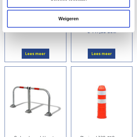
Kickback Palen - Rood Wit
Kunststof kettingpalen
rood-wit met vulbare voet
€ 215,00
St.
Weigeren
(set van 6 palen)
€ 117,95
Set.
Lees meer
Lees meer