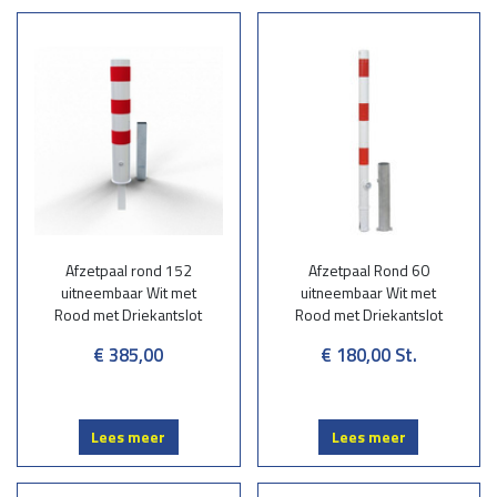
calculators/tekenaars. Aan de hand van een goed advies en de door u
aangegeven wensen voorzien wij u altijd van een goede oplossing die
betaalbaar is.
Afzetpaal rond 152
Afzetpaal Rond 60
uitneembaar Wit met
uitneembaar Wit met
Rood met Driekantslot
Rood met Driekantslot
€ 385,00
€ 180,00
St.
Lees meer
Lees meer