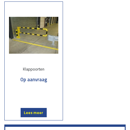
Klappoorten en klaphekken zijn veelzijdig, eenvoudig in gebruik en
bieden optimale veiligheid. Of u nu een tuin, erf of bedrijfsterrein wilt
beveiligen, deze oplossingen zijn robuust, gebruiksvriendelijk en
passen in elke omgeving.
De voordelen van onze klappoorten en klaphekken
Duurzaam:
Gemaakt van hoogwaardig materiaal, bestand tegen
intensief gebruik en weersinvloeden.
Eenvoudig te bedienen:
Makkelijk te openen en sluiten, zowel
Klappoorten
handmatig als geautomatiseerd.
Op maat:
Verkrijgbaar in diverse hoogtes, breedtes en uitvoeringen,
Op aanvraag
afgestemd op uw wensen.
Veiligheid gegarandeerd
: Extra beveiligingsopties zoals sloten en
verstevigingen mogelijk.
Geschikt voor elk terrein:
Van tuinen tot parkeerplaatsen en
bedrijfsterreinen.
Lees meer
Toepassingen van klappoorten en klaphekken