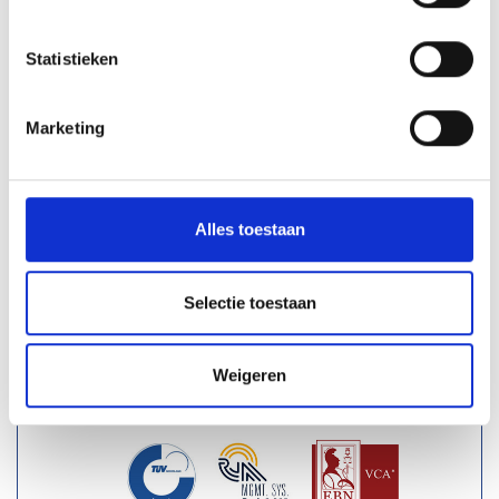
BETAALMOGELIJKHEDEN
Statistieken
Marketing
VERZENDMOGELIJKHEDEN
Alles toestaan
Nederland
€ 90,-
België
€ 125,-
Selectie toestaan
Luxemburg
€ 175,-
Boven € 695,- verzending
Gratis
Weigeren
VCA-TUV CERTIFICERING