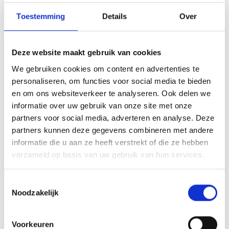
Leuninghekwerk
Toestemming
Details
Over
Spijlenhekwerk
Hekwerk uit buis
Dranghekken & Schrikhekken
Deze website maakt gebruik van cookies
Kunststof barriers
We gebruiken cookies om content en advertenties te
Kunststof aanrijdbeveiliging
personaliseren, om functies voor social media te bieden
en om ons websiteverkeer te analyseren. Ook delen we
Toegangscontrole
informatie over uw gebruik van onze site met onze
Overige aanrijdbeveiliging
partners voor social media, adverteren en analyse. Deze
partners kunnen deze gegevens combineren met andere
Bebording
informatie die u aan ze heeft verstrekt of die ze hebben
Spiegels
verzameld op basis van uw gebruik van hun services.
Outlet - restpartijen
Toestemmingsselectie
Plintbescherming
Noodzakelijk
Bevestigingsmaterialen
Voorkeuren