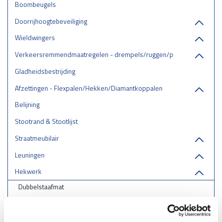
Boombeugels
Doorrijhoogtebeveiliging
Wieldwingers
Verkeersremmendmaatregelen - drempels/ruggen/parkeerstops
Gladheidsbestrijding
Afzettingen - Flexpalen/Hekken/Diamantkoppalen
Belijning
Stootrand & Stootlijst
Straatmeubilair
Leuningen
Hekwerk
Dubbelstaafmat
Gaashekwerk
Klappoorten - Klaphek