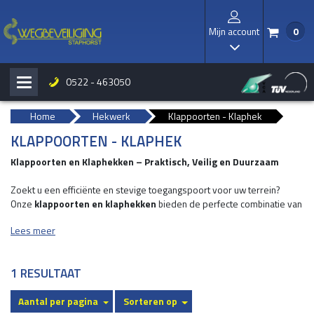
Mijn account
0
/
I
0522 - 463050
H
b
Home
Hekwerk
Klappoorten - Klaphek
KLAPPOORTEN - KLAPHEK
Klappoorten en Klaphekken – Praktisch, Veilig en Duurzaam
Zoekt u een efficiënte en stevige toegangspoort voor uw terrein?
Onze
klappoorten en klaphekken
bieden de perfecte combinatie van
functionaliteit en kwaliteit. Wij leveren en monteren klappoorten en
Lees meer
klaphekken die geschikt zijn voor zowel particuliere als zakelijke
toepassingen. Met een breed scala aan opties zorgen we ervoor dat u
de ideale oplossing vindt voor uw situatie.
1 RESULTAAT
Aantal per pagina
Sorteren op
Waarom kiezen voor klappoorten en klaphekken?