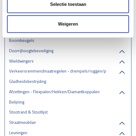
Selectie toestaan
Stellingbeschermers
Laadpaal & laadstation bescherming
Weigeren
RVS aanrijbeveiliging
Boombeugels
Doorrijhoogtebeveiliging
Wieldwingers
Verkeersremmendmaatregelen - drempels/ruggen/parkeerstops
Gladheidsbestrijding
Afzettingen - Flexpalen/Hekken/Diamantkoppalen
Belijning
Stootrand & Stootlijst
Straatmeubilair
Leuningen