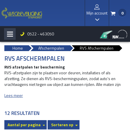
Mijn account
0
/
I
0522 - 463050
H
b
Home
Afschermpalen
RVS Afschermpalen
RVS AFSCHERMPALEN
RVS afzetpalen ter bescherming
RVS-afzetpalen zijn te plaatsen voor deuren, installaties of als
afzetting. Ze dienen als RVS-beschermingspalen, zodat auto’s en
vrachtwagens niet tegen uw object aan kunnen rijden. Alle maten zijn
mogelijk, echter standaard zijn de maten rond 101 mm. en 156 mm.,
Lees meer
met een hoogte van 750 mm. De RVS-afschermpalen kunnen worden
geplaatst in aardebaan (d.m.v. ingraven) en in asfalt verharding d.m.v.
diamantboren en ingraven. Gaten worden afgevuld met gietmortel. De
12 RESULTATEN
afschermpalen zijn beschikbaar in kwaliteit 304 en 316. RVS 304 is
binnenkwaliteit, RVS 316 is buitenkwaliteit voor o.a. industrieel gebied.
Aantal per pagina
Sorteren op