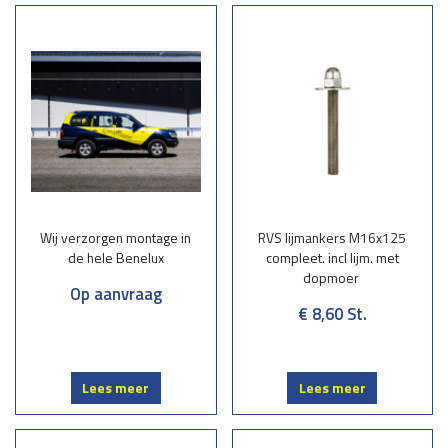
RVS beschermingspalen op voetplaat
Op beton of stelconplaat worden de afzetpalen voorzien van een
voetplaat die door middel van 4 st. RVS lijmankers M16x125 mm. met
dopmoer bevestigd wordt(boordiepte 100 mm.)
Wij verzorgen montage in
RVS lijmankers M16x125
de hele Benelux
compleet. incl lijm. met
dopmoer
Op aanvraag
€ 8,60
St.
Lees meer
Lees meer