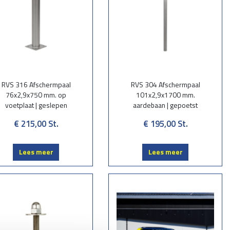
RVS 316 Afschermpaal
RVS 304 Afschermpaal
76x2,9x750 mm. op
101x2,9x1700 mm.
voetplaat | geslepen
aardebaan | gepoetst
€ 215,00
St.
€ 195,00
St.
Lees meer
Lees meer