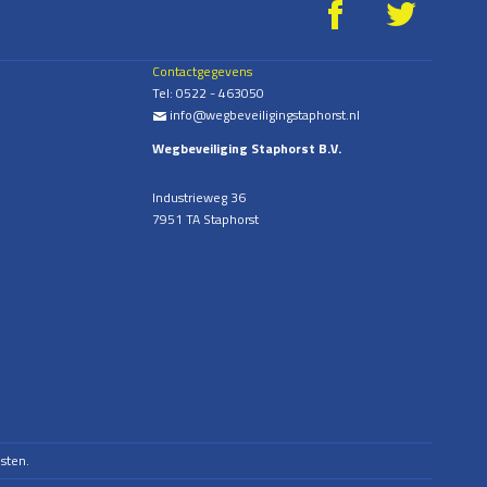
g
*
Contactgegevens
Tel:
0522 - 463050
info@wegbeveiligingstaphorst.nl
%
Wegbeveiliging Staphorst B.V.
Industrieweg 36
7951 TA Staphorst
sten.