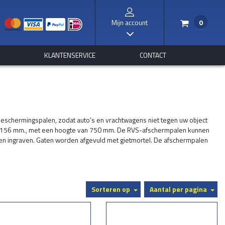
Mijn account
0
/
I
S
KLANTENSERVICE
CONTACT
S-beschermingspalen, zodat auto’s en vrachtwagens niet tegen uw object
. en 156 mm., met een hoogte van 750 mm. De RVS-afschermpalen kunnen
n en ingraven. Gaten worden afgevuld met gietmortel. De afschermpalen
t voor o.a. industrieel gebied.
l van 4 st. RVS lijmankers M16x125 mm. met dopmoer bevestigd
Sorteren op
Aantal per pagina