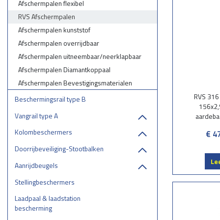
Afschermpalen flexibel
RVS Afschermpalen
Afschermpalen kunststof
Afschermpalen overrijdbaar
Afschermpalen uitneembaar/neerklapbaar
Afschermpalen Diamantkoppaal
Afschermpalen Bevestigingsmaterialen
RVS 316
Beschermingsrail type B
156x2,
Vangrail type A
aardeba
Kolombeschermers
€ 4
Doorrijbeveiliging-Stootbalken
Le
Aanrijdbeugels
Stellingbeschermers
Laadpaal & laadstation
bescherming