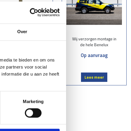
Over
RVS lijmankers M16x125
Wij verzorgen montage in
compleet. incl lijm. met
de hele Benelux
dopmoer
Op aanvraag
€ 8,60
St.
 media te bieden en om ons
ze partners voor social
nformatie die u aan ze heeft
Lees meer
Lees meer
Marketing