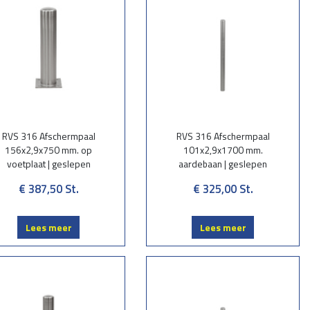
RVS 316 Afschermpaal
RVS 316 Afschermpaal
156x2,9x750 mm. op
101x2,9x1700 mm.
voetplaat | geslepen
aardebaan | geslepen
€ 387,50
St.
€ 325,00
St.
Lees meer
Lees meer