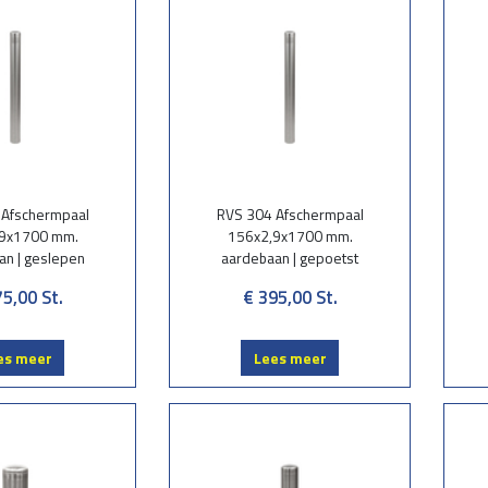
 Afschermpaal
RVS 304 Afschermpaal
9x1700 mm.
156x2,9x1700 mm.
an | geslepen
aardebaan | gepoetst
75,00
St.
€ 395,00
St.
es meer
Lees meer