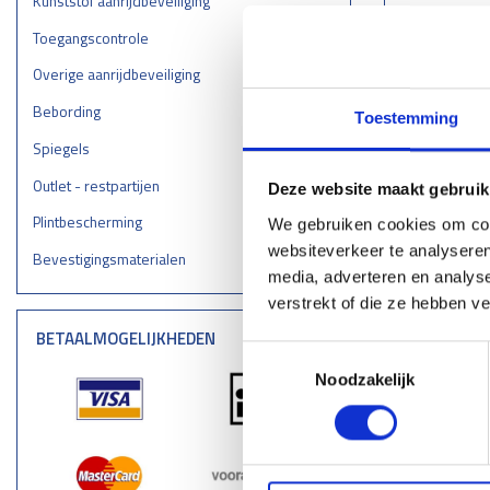
Kunststof aanrijdbeveiliging
Toegangscontrole
Overige aanrijdbeveiliging
Bebording
Toestemming
RVS 304
Spiegels
101x2,9
Outlet - restpartijen
voetplaa
Deze website maakt gebruik
Plintbescherming
€ 1
We gebruiken cookies om cont
websiteverkeer te analyseren
Bevestigingsmaterialen
media, adverteren en analys
Le
verstrekt of die ze hebben v
BETAALMOGELIJKHEDEN
Toestemmingsselectie
Noodzakelijk