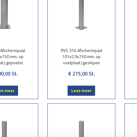
 Afschermpaal
RVS 316 Afschermpaal
x750 mm. op
101x2,9x750 mm. op
at | gepoetst
voetplaat | geslepen
90,00
St.
€ 275,00
St.
es meer
Lees meer