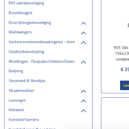
RVS aanrijbeveiliging
Boombeugels
Doorrijhoogtebeveiliging
Wieldwingers
Verkeersremmendmaatregelen - drempels/ruggen/parkeerstops
RVS 304
Gladheidsbestrijding
156x2,9
voetpla
Afzettingen - Flexpalen/Hekken/Diamantkoppalen
€ 2
Belijning
Stootrand & Stootlijst
Le
Straatmeubilair
Leuningen
Hekwerk
Kunststof barriers