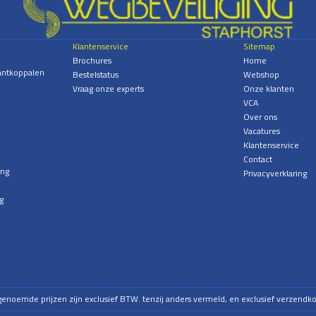
Klantenservice
Sitemap
Brochures
Home
antkoppalen
Bestelstatus
Webshop
Vraag onze experts
Onze klanten
VCA
Over ons
Vacatures
Klantenservice
Contact
ing
Privacyverklaring
g
 genoemde prijzen zijn exclusief BTW. tenzij anders vermeld, en exclusief verzendko