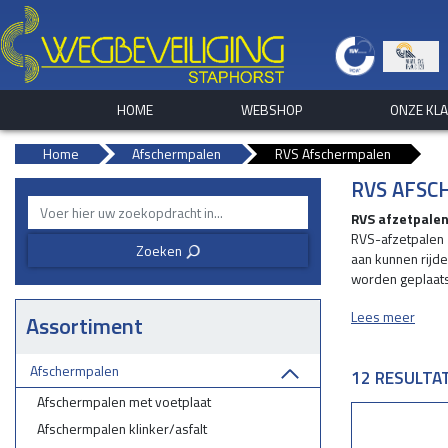
HOME
WEBSHOP
ONZE KL
Home
Afschermpalen
RVS Afschermpalen
RVS AFS
RVS afzetpale
RVS-afzetpalen z
Zoeken
3
aan kunnen rijd
worden geplaatst
zijn beschikbaar 
Lees meer
Assortiment
RVS beschermi
Op beton of ste
Afschermpalen
12 RESULTA
wordt(boordiep
Afschermpalen met voetplaat
Afschermpalen klinker/asfalt