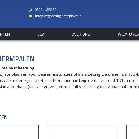
0522 - 463050
b
info@wegbeveiligingstaphorst.nl
%
ANTEN
VCA
OVER ONS
VACATURE
CHERMPALEN
n ter bescherming
ijn te plaatsen voor deuren, installaties of als afzetting. Ze dienen als RV
en. Alle maten zijn mogelijk, echter standaard zijn de maten rond 101 mm
 in aardebaan (d.m.v. ingraven) en in asfalt verharding d.m.v. diamantbore
in kwaliteit 304 en 316. RVS 304 is binnenkwaliteit, RVS 316 is buitenkwalitei
ngspalen op voetplaat
lconplaat worden de afzetpalen voorzien van een voetplaat die door midde
TEN
te 100 mm.)