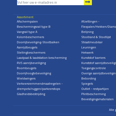
Assortiment
Afschermpalen
Afzettingen -
Beschermingsrail type B
Flexpalen/Hekken/Diam
Vangrail type A
Belijning
Kolombeschermers
Stootrand & Stootlijst
Doorrijbeveiliging-Stootbalken
Straatmeubilair
Aanrijdbeugels
Leuningen
Stellingbeschermers
Hekwerk
Laadpaal & laadstation bescherming
Kunststof barriers
RVS aanrijbeveiliging
Kunststof aanrijdbeveilig
Boombeugels
Toegangscontrole
Doorrijhoogtebeveiliging
Overige aanrijdbeveiligin
Wieldwingers
Bebording
Verkeersremmendmaatregelen -
Spiegels
drempels/ruggen/parkeerstops
Outlet - restpartijen
Gladheidsbestrijding
Plintbescherming
Bevestigingsmaterialen
Alle