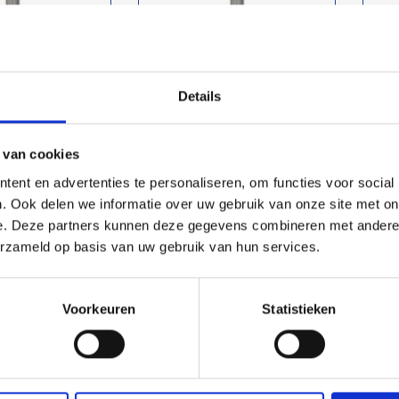
Details
 Afschermpaal
RVS 304 Afschermpaal
x750 mm. op
76x2,9x750 mm. op
t | gepoetst.
voetplaat | gepoetst
 van cookies
90,00
St.
€ 150,00
St.
ent en advertenties te personaliseren, om functies voor social
. Ook delen we informatie over uw gebruik van onze site met on
e. Deze partners kunnen deze gegevens combineren met andere i
es meer
Lees meer
erzameld op basis van uw gebruik van hun services.
Voorkeuren
Statistieken