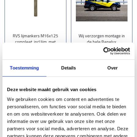
RVS lijmankers M16x125
Wij verzorgen montage in
compleet. incl lijm. met
de hele Benelux
dopmoer
Op aanvraag
€ 8,60
St.
Toestemming
Details
Over
Lees meer
Lees meer
Deze website maakt gebruik van cookies
We gebruiken cookies om content en advertenties te
personaliseren, om functies voor social media te bieden
Zoeken
en om ons websiteverkeer te analyseren. Ook delen we
3
informatie over uw gebruik van onze site met onze
partners voor social media, adverteren en analyse. Deze
Assortiment
partners kunnen deze gegevens combineren met andere