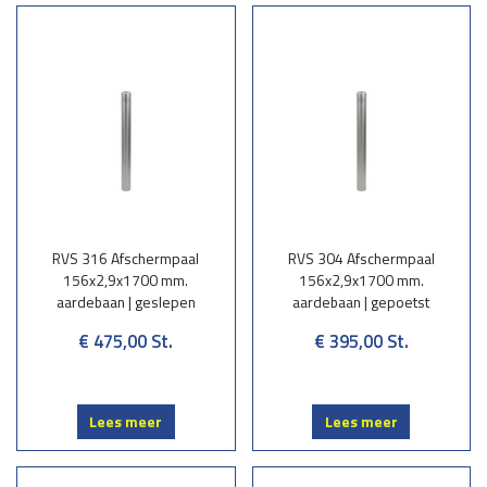
RVS beschermingspalen op voetplaat
Op beton of stelconplaat worden de afzetpalen voorzien van een
voetplaat die door middel van 4 st. RVS lijmankers M16x125 mm. met
dopmoer bevestigd wordt(boordiepte 100 mm.)
RVS 316 Afschermpaal
RVS 304 Afschermpaal
156x2,9x1700 mm.
156x2,9x1700 mm.
aardebaan | geslepen
aardebaan | gepoetst
€ 475,00
St.
€ 395,00
St.
Lees meer
Lees meer