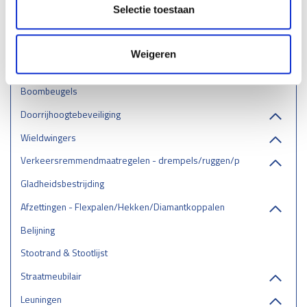
Selectie toestaan
Stellingbeschermers
Laadpaal & laadstation bescherming
Weigeren
RVS aanrijbeveiliging
Boombeugels
Doorrijhoogtebeveiliging
Wieldwingers
Verkeersremmendmaatregelen - drempels/ruggen/parkeerstops
Gladheidsbestrijding
Afzettingen - Flexpalen/Hekken/Diamantkoppalen
Belijning
Stootrand & Stootlijst
Straatmeubilair
Leuningen