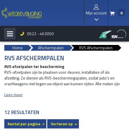
Mijn account
0
/
I
0522 - 463050
H
b
Home
Afschermpalen
RVS Afschermpalen
RVS AFSCHERMPALEN
RVS afzetpalen ter bescherming
RVS-afzetpalen zijn te plaatsen voor deuren, installaties of als
afzetting. Ze dienen als RVS-beschermingspalen, zodat auto’s en
vrachtwagens niet tegen uw object aan kunnen rijden. Alle maten zijn
mogelijk, echter standaard zijn de maten rond 101 mm. en 156 mm.,
Lees meer
met een hoogte van 750 mm. De RVS-afschermpalen kunnen worden
geplaatst in aardebaan (d.m.v. ingraven) en in asfalt verharding d.m.v.
diamantboren en ingraven. Gaten worden afgevuld met gietmortel. De
12 RESULTATEN
afschermpalen zijn beschikbaar in kwaliteit 304 en 316. RVS 304 is
binnenkwaliteit, RVS 316 is buitenkwaliteit voor o.a. industrieel gebied.
Aantal per pagina
Sorteren op