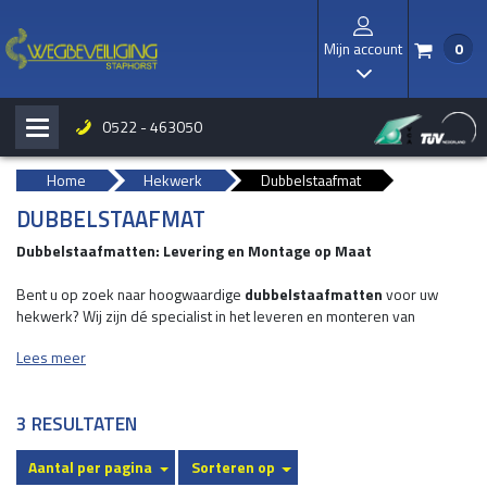
Mijn account
0
/
I
0522 - 463050
H
b
Home
Hekwerk
Dubbelstaafmat
DUBBELSTAAFMAT
Dubbelstaafmatten: Levering en Montage op Maat
Bent u op zoek naar hoogwaardige
dubbelstaafmatten
voor uw
hekwerk? Wij zijn dé specialist in het leveren en monteren van
dubbelstaafmatten die zowel duurzaam als functioneel zijn. Of het nu
Lees meer
gaat om een residentiële tuin, industrieterrein, sportveld, of andere
toepassingen, onze dubbelstaafmatten bieden een betrouwbare en
esthetische oplossing.
3 RESULTATEN
Aantal per pagina
Sorteren op
Wat zijn dubbelstaafmatten?