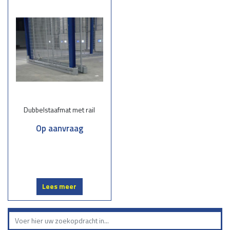
Dubbelstaafmatten zijn uitermate geschikt voor uiteenlopende
toepassingen:
Tuinomheiningen
: Creëer een veilige en stijlvolle afbakening voor uw
tuin.
Bedrijventerreinen:
Bescherm uw terrein tegen ongewenste toegang.
Sportvelden:
Zorg voor stevige afscherming zonder het zicht te
belemmeren.
Scholen:
Veiligheid voor kinderen met duurzame omheiningen.
Dubbelstaafmat met rail
Onze werkwijze
Op aanvraag
Advies op maat:
Samen bespreken we uw wensen en de meest
geschikte opties.
Levering:
Wij leveren snel en efficiënt de juiste dubbelstaafmatten voor
uw project.
Montage:
Onze monteurs zorgen voor een professionele plaatsing.
Lees meer
Kies voor een betrouwbare en complete service in dubbelstaafmatten.
Neem vandaag nog contact met ons op voor een vrijblijvende offerte
of persoonlijk advies. Samen zorgen we voor een stevig en stijlvol
hekwerk dat jaren meegaat!