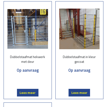
Dubbelstaafmatten bestaan uit stevig gelaste staalmatten met dubbele
horizontale staven en een verticale staaf, wat zorgt voor optimale
sterkte en stabiliteit. Ze zijn populair vanwege hun robuustheid, lange
levensduur en veelzijdigheid. Deze hekwerken zijn verkrijgbaar in
diverse afmetingen, kleuren en afwerkingen, zoals verzinkt of
gepoedercoat, zodat ze perfect aansluiten bij uw wensen.
Waarom kiezen voor onze dubbelstaafmatten?
Kwaliteit en duurzaamheid:
Onze dubbelstaafmatten zijn vervaardigd
Dubbelstaafmat hekwerk
Dubbelstaafmat in kleur
uit hoogwaardig staal en bestand tegen alle weersomstandigheden.
met deur
gecoat
Op maat gemaakt: Wij leveren hekwerken die volledig aansluiten bij uw
project, ongeacht de grootte of complexiteit.
Op aanvraag
Op aanvraag
Professionele montage:
Ons ervaren team zorgt voor een vakkundige
installatie, zodat uw hekwerk stevig en veilig staat.
Esthetisch en functioneel:
Naast een sterke beveiliging bieden
dubbelstaafmatten een moderne en nette uitstraling.
Lees meer
Lees meer
Toepassingen van dubbelstaafmatten