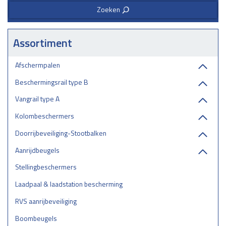
Zoeken
3
Assortiment
Afschermpalen
Beschermingsrail type B
Vangrail type A
Kolombeschermers
Doorrijbeveiliging-Stootbalken
Aanrijdbeugels
Stellingbeschermers
Laadpaal & laadstation bescherming
RVS aanrijbeveiliging
Boombeugels