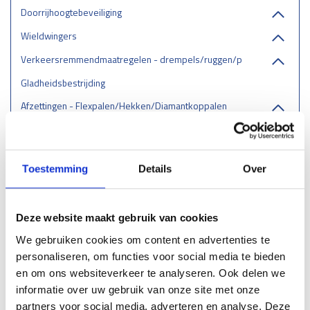
Doorrijhoogtebeveiliging
Wieldwingers
Verkeersremmendmaatregelen - drempels/ruggen/parkeerstops
Gladheidsbestrijding
Afzettingen - Flexpalen/Hekken/Diamantkoppalen
Belijning
Stootrand & Stootlijst
Toestemming
Details
Over
Straatmeubilair
Leuningen
Deze website maakt gebruik van cookies
Hekwerk
We gebruiken cookies om content en advertenties te
Dubbelstaafmat
personaliseren, om functies voor social media te bieden
Gaashekwerk
en om ons websiteverkeer te analyseren. Ook delen we
Klappoorten - Klaphek
informatie over uw gebruik van onze site met onze
Leuninghekwerk
partners voor social media, adverteren en analyse. Deze