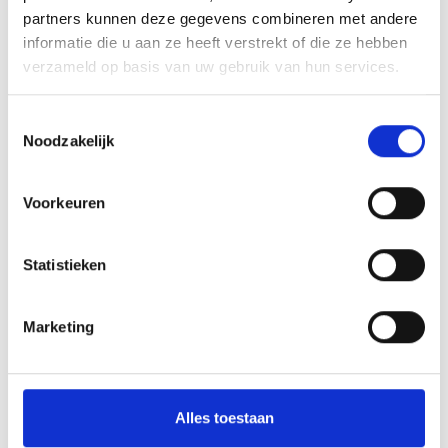
Spijlenhekwerk
partners kunnen deze gegevens combineren met andere
Hekwerk uit buis
informatie die u aan ze heeft verstrekt of die ze hebben
Dranghekken & Schrikhekken
verzameld op basis van uw gebruik van hun services.
Kunststof barriers
Toestemmingsselectie
Kunststof aanrijdbeveiliging
Noodzakelijk
Toegangscontrole
Overige aanrijdbeveiliging
Voorkeuren
Bebording
Statistieken
Spiegels
Outlet - restpartijen
Marketing
Plintbescherming
Bevestigingsmaterialen
Alles toestaan
BETAALMOGELIJKHEDEN