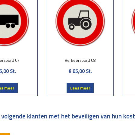
ersbord C7
Verkeersbord C8
5,00
St.
€ 85,00
St.
es meer
Lees meer
 volgende klanten met het beveiligen van hun kos