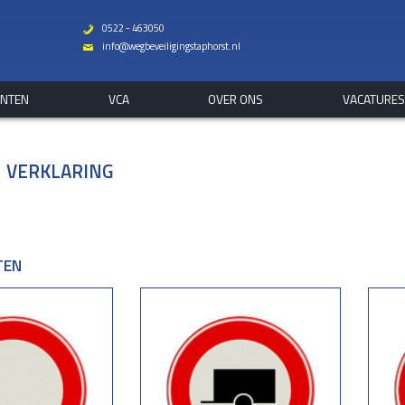
0522 - 463050
b
info@wegbeveiligingstaphorst.nl
%
ANTEN
VCA
OVER ONS
VACATURE
 VERKLARING
TEN