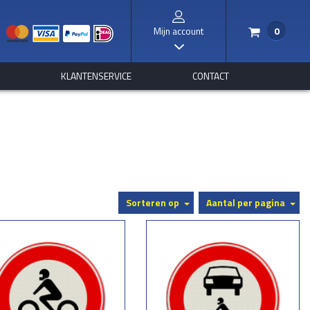
Mijn account
0
/
I
S
KLANTENSERVICE
CONTACT
Sorteren op
Aantal per pagina