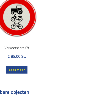
Verkeersbord C9
€ 85,00
St.
Lees meer
tbare objecten