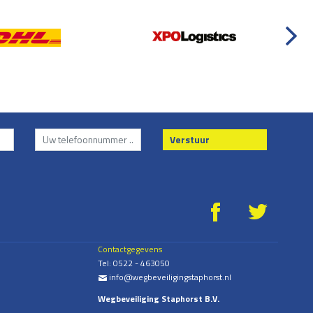
Verstuur
g
*
Contactgegevens
Tel:
0522 - 463050
info@wegbeveiligingstaphorst.nl
%
Wegbeveiliging Staphorst B.V.