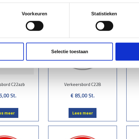
Voorkeuren
Statistieken
Selectie toestaan
sbord C22azb
Verkeersbord C22B
5,00
St.
€ 85,00
St.
es meer
Lees meer