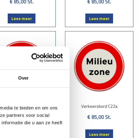
€ 85,00
St.
€ 85,00
St.
Lees meer
Lees meer
Over
Verkeersbord C22
Verkeersbord C22a
 media te bieden en om ons
ze partners voor social
€ 85,00
St.
€ 85,00
St.
nformatie die u aan ze heeft
Lees meer
Lees meer