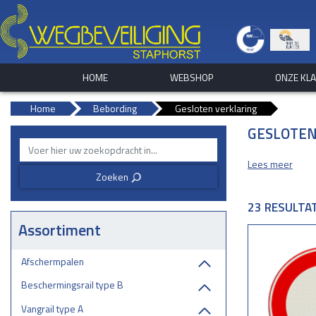
HOME
WEBSHOP
ONZE KL
Home
Bebording
Gesloten verklaring
GESLOTEN
Lees meer
Zoeken
3
23 RESULTA
Assortiment
Afschermpalen
Beschermingsrail type B
Vangrail type A