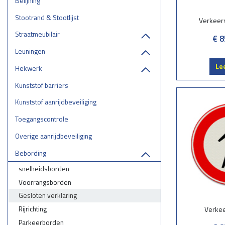
Belijning
Stootrand & Stootlijst
Verkeer
Straatmeubilair
€ 8
Leuningen
Le
Hekwerk
Kunststof barriers
Kunststof aanrijdbeveiliging
Toegangscontrole
Overige aanrijdbeveiliging
Bebording
snelheidsborden
Voorrangsborden
Gesloten verklaring
Rijrichting
Verke
Parkeerborden