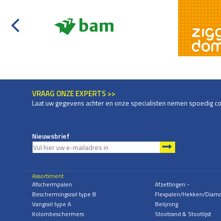
VRAAG ONZE EXPERTS >>
Laat uw gegevens achter en onze specialisten nemen spoedig co
Nieuwsbrief
Assortiment
Afschermpalen
Afzettingen -
Beschermingsrail type B
Flexpalen/Hekken/Diam
Vangrail type A
Belijning
Kolombeschermers
Stootrand & Stootlijst