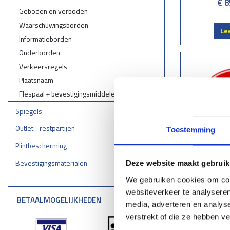
€ 8
Geboden en verboden
Waarschuwingsborden
Le
Informatieborden
Onderborden
Verkeersregels
Plaatsnaam
Flespaal + bevestigingsmiddelen
Spiegels
Outlet - restpartijen
Toestemming
Plintbescherming
Bevestigingsmaterialen
Deze website maakt gebruik
Verke
We gebruiken cookies om cont
websiteverkeer te analyseren
€ 8
BETAALMOGELIJKHEDEN
media, adverteren en analys
verstrekt of die ze hebben v
Le