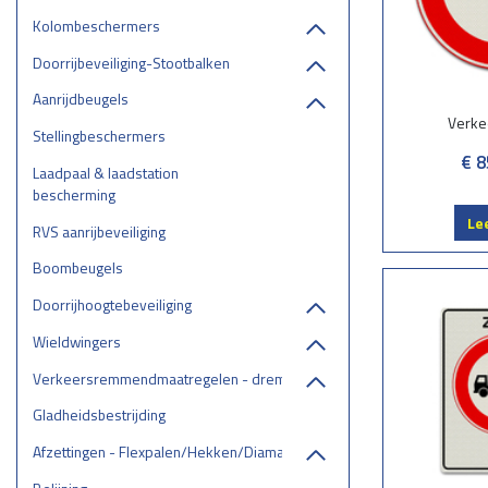
Kolombeschermers
Doorrijbeveiliging-Stootbalken
Aanrijdbeugels
Verke
Stellingbeschermers
€ 8
Laadpaal & laadstation
bescherming
Le
RVS aanrijbeveiliging
Boombeugels
Doorrijhoogtebeveiliging
Wieldwingers
Verkeersremmendmaatregelen - drempels/ruggen/parkeerstops
Gladheidsbestrijding
Afzettingen - Flexpalen/Hekken/Diamantkoppalen