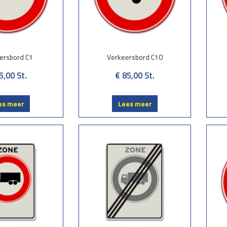
ersbord C1
Verkeersbord C10
5,00
St.
€ 85,00
St.
es meer
Lees meer