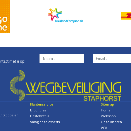
ntact met u op!
Klantenservice
Sitemap
Brochures
Home
antkoppalen
Bestelstatus
Webshop
Vraag onze experts
Onze klanten
VCA