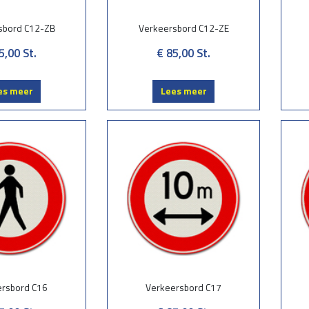
sbord C12-ZB
Verkeersbord C12-ZE
5,00
St.
€ 85,00
St.
es meer
Lees meer
ersbord C16
Verkeersbord C17