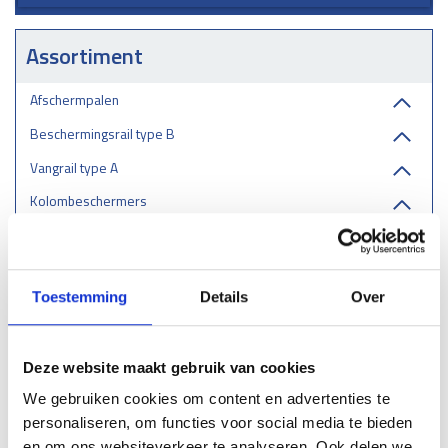
Assortiment
Afschermpalen
Beschermingsrail type B
Vangrail type A
Kolombeschermers
Doorrijbeveiliging-Stootbalken
Aanrijdbeugels
Toestemming
Details
Over
Stellingbeschermers
Laadpaal & laadstation bescherming
Deze website maakt gebruik van cookies
RVS aanrijbeveiliging
We gebruiken cookies om content en advertenties te
Boombeugels
personaliseren, om functies voor social media te bieden
Doorrijhoogtebeveiliging
en om ons websiteverkeer te analyseren. Ook delen we