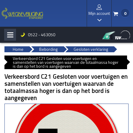
Mijn account
0
/
I
0522 - 463050
H
b
Home
Bebording
Gesloten verklaring
Verkeersbord C21 Gesloten voor voertuigen en
samenstellen van voertuigen waarvan de totaalmassa hoger
is dan op het bord is aangegeven
Verkeersbord C21 Gesloten voor voertuigen en
samenstellen van voertuigen waarvan de
totaalmassa hoger is dan op het bord is
aangegeven