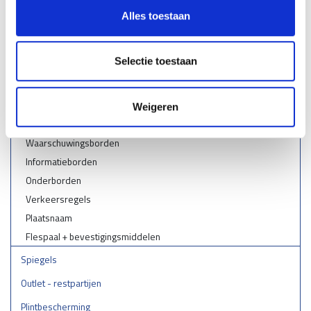
Bebording
Alles toestaan
snelheidsborden
Voorrangsborden
Selectie toestaan
Gesloten verklaring
Rijrichting
Parkeerborden
Weigeren
Geboden en verboden
Waarschuwingsborden
Informatieborden
Onderborden
Verkeersregels
Plaatsnaam
Flespaal + bevestigingsmiddelen
Spiegels
Outlet - restpartijen
Plintbescherming