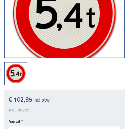
€ 102,85
incl. btw
€ 85,00
/St.
Aantal
*