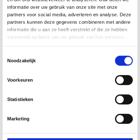
Wieldwingers
informatie over uw gebruik van onze site met onze
partners voor social media, adverteren en analyse. Deze
Verkeersremmendmaatregelen - drempels/ruggen/parkeerstops
partners kunnen deze gegevens combineren met andere
Gladheidsbestrijding
informatie die u aan ze heeft verstrekt of die ze hebben
verzameld op basis van uw gebruik van hun services.
Afzettingen - Flexpalen/Hekken/Diamantkoppalen
Belijning
Toestemmingsselectie
Stootrand & Stootlijst
Noodzakelijk
Straatmeubilair
Voorkeuren
Leuningen
Hekwerk
Statistieken
Kunststof barriers
Kunststof aanrijdbeveiliging
Marketing
Toegangscontrole
Overige aanrijdbeveiliging