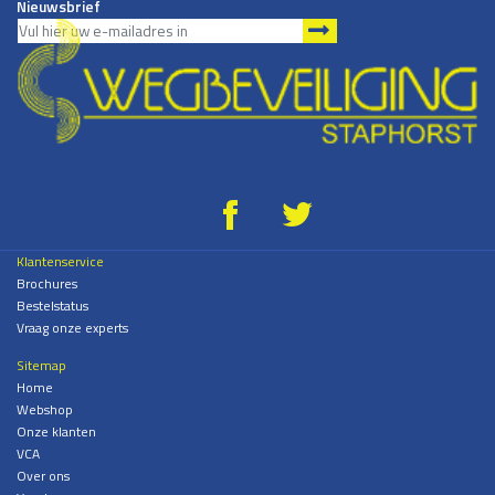
Nieuwsbrief
g
*
Klantenservice
Brochures
Bestelstatus
Vraag onze experts
Sitemap
Home
Webshop
Onze klanten
VCA
Over ons