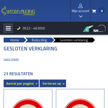
Mijn account
0
/
I
0522 - 463050
H
b
Home
Bebording
Gesloten verklaring
GESLOTEN VERKLARING
Lees meer
23 RESULTATEN
Aantal per pagina
Sorteren op