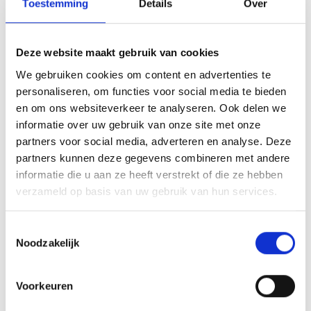
Leuningen
Toestemming
Details
Over
Hekwerk
Kunststof barriers
Deze website maakt gebruik van cookies
Kunststof aanrijdbeveiliging
We gebruiken cookies om content en advertenties te
personaliseren, om functies voor social media te bieden
Toegangscontrole
en om ons websiteverkeer te analyseren. Ook delen we
Overige aanrijdbeveiliging
informatie over uw gebruik van onze site met onze
Bebording
partners voor social media, adverteren en analyse. Deze
partners kunnen deze gegevens combineren met andere
Spiegels
informatie die u aan ze heeft verstrekt of die ze hebben
Outlet - restpartijen
verzameld op basis van uw gebruik van hun services.
Plintbescherming
Toestemmingsselectie
Bevestigingsmaterialen
Noodzakelijk
BETAALMOGELIJKHEDEN
Voorkeuren