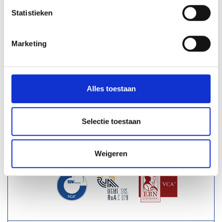
Statistieken
Marketing
VERZENDMOGELIJKHEDEN
Nederland
€ 90,-
Alles toestaan
België
€ 125,-
Luxemburg
€ 175,-
Selectie toestaan
Boven € 695,- verzending
Gratis
VCA-TUV CERTIFICERING
Weigeren