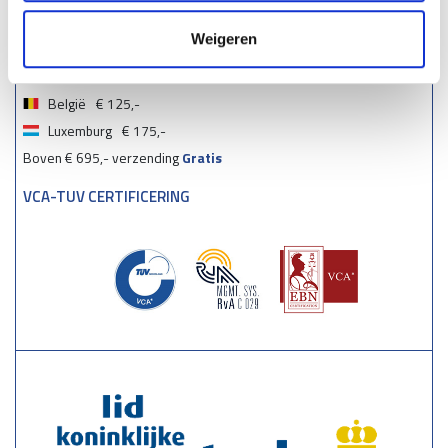
VERZENDMOGELIJKHEDEN
Weigeren
Nederland
€ 90,-
België
€ 125,-
Luxemburg
€ 175,-
Boven € 695,- verzending
Gratis
VCA-TUV CERTIFICERING