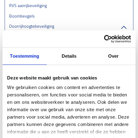
RVS aanrijbeveiliging
Boombeugels
Doorrijhoogtebeveiliging
Wieldwingers
Verkeersremmendmaatregelen - drempels/ruggen/parkeerstops
Toestemming
Details
Over
Gladheidsbestrijding
Afzettingen - Flexpalen/Hekken/Diamantkoppalen
Belijning
Deze website maakt gebruik van cookies
We gebruiken cookies om content en advertenties te
Stootrand & Stootlijst
personaliseren, om functies voor social media te bieden
Straatmeubilair
en om ons websiteverkeer te analyseren. Ook delen we
Leuningen
informatie over uw gebruik van onze site met onze
partners voor social media, adverteren en analyse. Deze
Hekwerk
partners kunnen deze gegevens combineren met andere
Kunststof barriers
informatie die u aan ze heeft verstrekt of die ze hebben