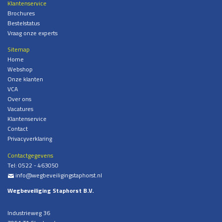
Klantenservice
Brochures
Bestelstatus
Vraag onze experts
Sitemap
Home
Webshop
Onze klanten
VCA
Over ons
Vacatures
Klantenservice
Contact
Privacyverklaring
Contactgegevens
Tel:
0522 - 463050
info@wegbeveiligingstaphorst.nl
%
Wegbeveiliging Staphorst B.V.
Industrieweg 36