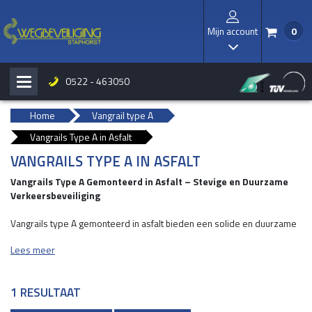
Mijn account
0
/
I
0522 - 463050
H
b
Home
Vangrail type A
Vangrails Type A in Asfalt
VANGRAILS TYPE A IN ASFALT
Vangrails Type A Gemonteerd in Asfalt – Stevige en Duurzame
Verkeersbeveiliging
Vangrails type A gemonteerd in asfalt bieden een solide en duurzame
oplossing voor verkeersveiligheid op wegen, parkeerterreinen en
Lees meer
industriële gebieden. Dankzij de stevige verankering in asfalt zorgen
deze vangrails voor maximale bescherming bij aanrijdingen, terwijl ze
bestand zijn tegen zware belasting en weersinvloeden.
1 RESULTAAT
WAAROM KIEZEN VOOR VANGRAILS TYPE A GEMONTEERD IN