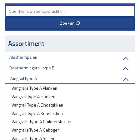
duurzame bevestiging vereist is, zoals:
✅ Snelwegen en provinciale wegen
Zoeken
✅ Parkeerterreinen en industriële zones
3
✅ Bruggen, tunnels en viaducten
✅ Opritten en afritten
Assortiment
BESTEL VANGRAILS TYPE A GEMONTEERD IN ASFALT BIJ
WEGBEVEILIGING STAPHORST
Afschermpalen
Wij leveren we hoogwaardige vangrails type A met een stevige
verankering in asfalt. Neem contact met ons op voor deskundig advies
Beschermingsrail type B
en een vrijblijvende offerte!
Vangrail type A
Vangrails Type A Planken
Vangrail Type A Hoeken
Vangrail Type A Eindstukken
Vangrail Type A Kopstukken
Vangrails Type A Omkeerstukken
Vangrails Type A Gebogen
Vangrails Type A Stijlen