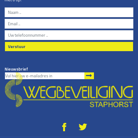
Verstuur
Nieuwsbrief
g
*