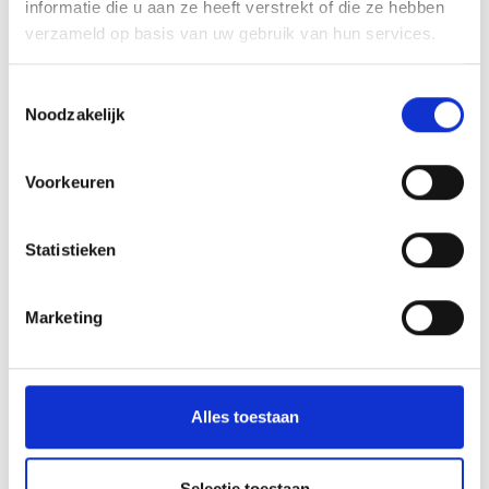
informatie die u aan ze heeft verstrekt of die ze hebben
verzameld op basis van uw gebruik van hun services.
Toestemmingsselectie
VERZENDMOGELIJKHEDEN
Noodzakelijk
Nederland
€ 90,-
België
€ 125,-
Voorkeuren
Luxemburg
€ 175,-
Boven € 695,- verzending
Gratis
Statistieken
VCA-TUV CERTIFICERING
Marketing
Alles toestaan
Selectie toestaan