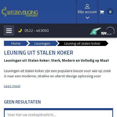
Mijn account
0
/
I
0522 - 463050
H
b
Home
Leuningen
Leuning uit stalen koker
LEUNING UIT STALEN KOKER
Leuningen uit Stalen Koker: Sterk, Modern en Volledig op Maat
Leuningen uit stalen koker zijn een populaire keuze voor wie op zoek
is naar een moderne, strakke en uiterst stevige oplossing voor
trappen, bordessen, galerijen of andere looproutes. Dankzij de
Lees meer
rechthoekige of vierkante kokerprofielen krijgen deze leuningen een
eigentijdse uitstraling die perfect past bij zowel industriële als
moderne bouwstijlen. Bovendien bieden stalen kokerleuningen
GEEN RESULTATEN
uitstekende stabiliteit en duurzaamheid, waardoor ze ideaal zijn voor
zowel binnen- als buitengebruik.