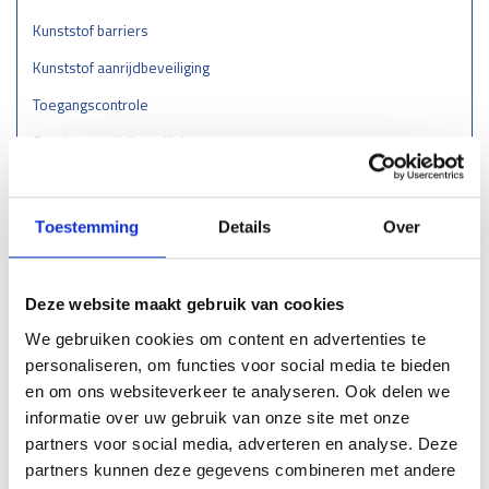
Waarom Kiezen voor Leuningen uit Stalen Koker?
Kunststof barriers
Leuningen uit stalen koker bieden een optimale combinatie van
Kunststof aanrijdbeveiliging
veiligheid, design en duurzaamheid. De strakke vormgeving past in
vrijwel elke moderne omgeving, terwijl de sterke constructie zorgt
Toegangscontrole
voor maximale betrouwbaarheid. Dankzij de vele maatwerkopties zijn
deze leuningen eenvoudig af te stemmen op de uitstraling en functie
Overige aanrijdbeveiliging
van jouw project.
Bebording
Wil je een veilige, onderhoudsarme en stijlvol afgewerkte leuning die
Spiegels
perfect aansluit bij jouw ontwerp? Dan zijn stalen kokerleuningen op
Toestemming
Details
Over
voetplaat de ideale oplossing.
Outlet - restpartijen
Plintbescherming
Wil je meer informatie of een offerte op maat? Neem gerust contact op
Deze website maakt gebruik van cookies
— wij helpen je graag verder!
Bevestigingsmaterialen
We gebruiken cookies om content en advertenties te
personaliseren, om functies voor social media te bieden
BETAALMOGELIJKHEDEN
en om ons websiteverkeer te analyseren. Ook delen we
informatie over uw gebruik van onze site met onze
partners voor social media, adverteren en analyse. Deze
partners kunnen deze gegevens combineren met andere