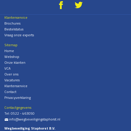
g
*
Klantenservice
Brochures
Bestelstatus
Vraag onze experts
Sitemap
Home
Webshop
Onze klanten
VCA
Over ons
Vacatures
Klantenservice
Contact
Privacyverklaring
Contactgegevens
Tel:
0522 - 463050
info@wegbeveiligingstaphorst.nl
%
Wegbeveiliging Staphorst B.V.