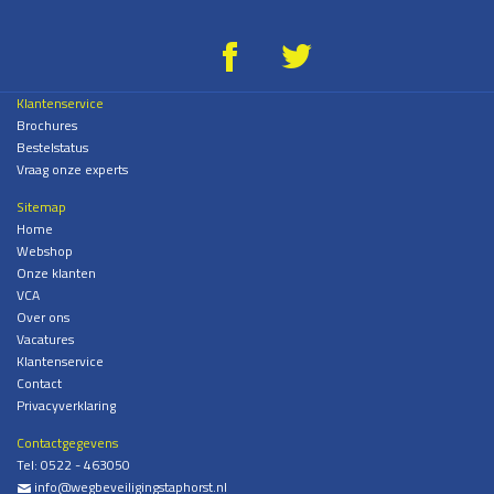
g
*
Klantenservice
Brochures
Bestelstatus
Vraag onze experts
Sitemap
Home
Webshop
Onze klanten
VCA
Over ons
Vacatures
Klantenservice
Contact
Privacyverklaring
Contactgegevens
Tel:
0522 - 463050
info@wegbeveiligingstaphorst.nl
%