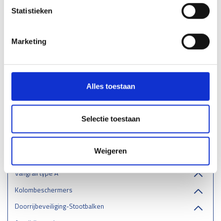
Statistieken
Afschermpalen
Afschermpalen met voetplaat
Marketing
Afschermpalen klinker/asfalt
Afschermpalen flexibel
RVS Afschermpalen
Afschermpalen kunststof
Alles toestaan
Afschermpalen overrijdbaar
Afschermpalen uitneembaar/neerklapbaar
Selectie toestaan
Afschermpalen Diamantkoppaal
Afschermpalen Bevestigingsmaterialen
Weigeren
Beschermingsrail type B
Vangrail type A
Kolombeschermers
Doorrijbeveiliging-Stootbalken