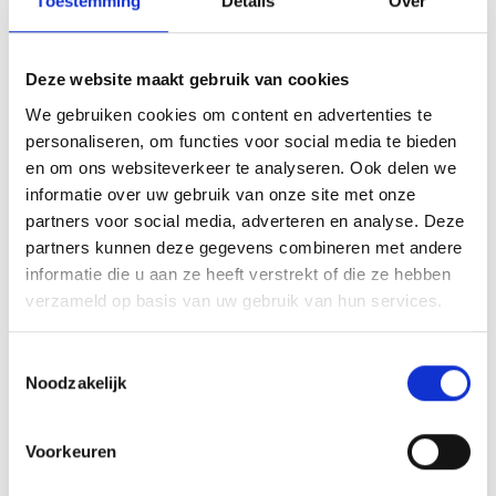
Toestemming
Details
Over
Deze website maakt gebruik van cookies
We gebruiken cookies om content en advertenties te
Plooipaal 220x750 mm.
personaliseren, om functies voor social media te bieden
rood-wit
en om ons websiteverkeer te analyseren. Ook delen we
€ 70,00
St.
informatie over uw gebruik van onze site met onze
partners voor social media, adverteren en analyse. Deze
partners kunnen deze gegevens combineren met andere
informatie die u aan ze heeft verstrekt of die ze hebben
Lees meer
verzameld op basis van uw gebruik van hun services.
Toestemmingsselectie
Noodzakelijk
Zoeken
3
Voorkeuren
Assortiment