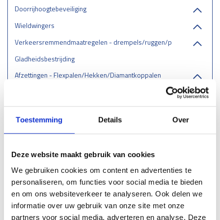
Doorrijhoogtebeveiliging
Wieldwingers
Verkeersremmendmaatregelen - drempels/ruggen/parkeerstops
Gladheidsbestrijding
Afzettingen - Flexpalen/Hekken/Diamantkoppalen
Belijning
Stootrand & Stootlijst
Toestemming
Details
Over
Straatmeubilair
Leuningen
Deze website maakt gebruik van cookies
Hekwerk
We gebruiken cookies om content en advertenties te
Dubbelstaafmat
personaliseren, om functies voor social media te bieden
Gaashekwerk
en om ons websiteverkeer te analyseren. Ook delen we
Klappoorten - Klaphek
informatie over uw gebruik van onze site met onze
Leuninghekwerk
partners voor social media, adverteren en analyse. Deze