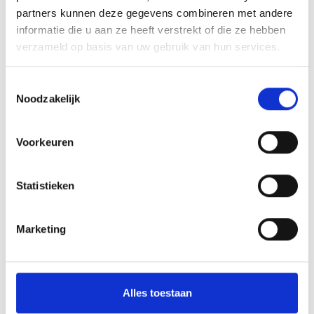
Spijlenhekwerk
partners kunnen deze gegevens combineren met andere
Hekwerk uit buis
informatie die u aan ze heeft verstrekt of die ze hebben
Dranghekken & Schrikhekken
verzameld op basis van uw gebruik van hun services.
Kunststof barriers
Toestemmingsselectie
Kunststof aanrijdbeveiliging
Noodzakelijk
Toegangscontrole
Overige aanrijdbeveiliging
Voorkeuren
Bebording
Statistieken
Spiegels
Outlet - restpartijen
Marketing
Plintbescherming
Bevestigingsmaterialen
Alles toestaan
BETAALMOGELIJKHEDEN