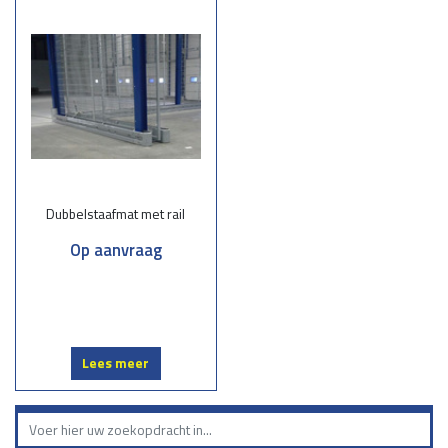
Dubbelstaafmatten zijn uitermate geschikt voor uiteenlopende
toepassingen:
Tuinomheiningen
: Creëer een veilige en stijlvolle afbakening voor uw
tuin.
Bedrijventerreinen:
Bescherm uw terrein tegen ongewenste toegang.
Sportvelden:
Zorg voor stevige afscherming zonder het zicht te
belemmeren.
Scholen:
Veiligheid voor kinderen met duurzame omheiningen.
Dubbelstaafmat met rail
Onze werkwijze
Op aanvraag
Advies op maat:
Samen bespreken we uw wensen en de meest
geschikte opties.
Levering:
Wij leveren snel en efficiënt de juiste dubbelstaafmatten voor
uw project.
Montage:
Onze monteurs zorgen voor een professionele plaatsing.
Lees meer
Kies voor een betrouwbare en complete service in dubbelstaafmatten.
Neem vandaag nog contact met ons op voor een vrijblijvende offerte
of persoonlijk advies. Samen zorgen we voor een stevig en stijlvol
hekwerk dat jaren meegaat!