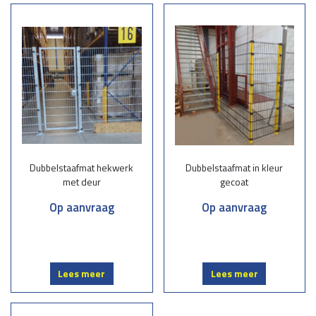
Dubbelstaafmatten bestaan uit stevig gelaste staalmatten met dubbele
horizontale staven en een verticale staaf, wat zorgt voor optimale
sterkte en stabiliteit. Ze zijn populair vanwege hun robuustheid, lange
levensduur en veelzijdigheid. Deze hekwerken zijn verkrijgbaar in
diverse afmetingen, kleuren en afwerkingen, zoals verzinkt of
gepoedercoat, zodat ze perfect aansluiten bij uw wensen.
Waarom kiezen voor onze dubbelstaafmatten?
Kwaliteit en duurzaamheid:
Onze dubbelstaafmatten zijn vervaardigd
Dubbelstaafmat hekwerk
Dubbelstaafmat in kleur
uit hoogwaardig staal en bestand tegen alle weersomstandigheden.
met deur
gecoat
Op maat gemaakt: Wij leveren hekwerken die volledig aansluiten bij uw
project, ongeacht de grootte of complexiteit.
Op aanvraag
Op aanvraag
Professionele montage:
Ons ervaren team zorgt voor een vakkundige
installatie, zodat uw hekwerk stevig en veilig staat.
Esthetisch en functioneel:
Naast een sterke beveiliging bieden
dubbelstaafmatten een moderne en nette uitstraling.
Lees meer
Lees meer
Toepassingen van dubbelstaafmatten