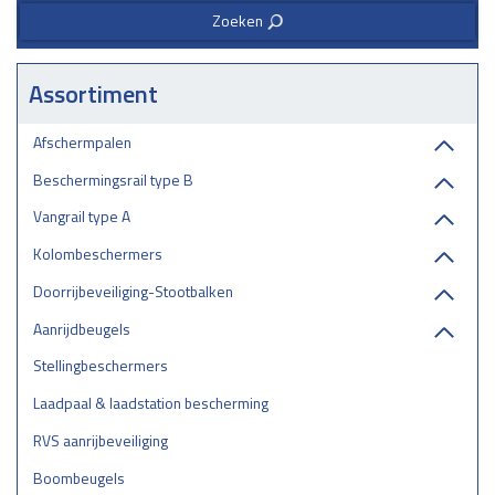
Zoeken
3
Assortiment
Afschermpalen
Beschermingsrail type B
Vangrail type A
Kolombeschermers
Doorrijbeveiliging-Stootbalken
Aanrijdbeugels
Stellingbeschermers
Laadpaal & laadstation bescherming
RVS aanrijbeveiliging
Boombeugels