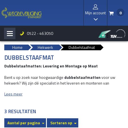
Mijn account
0
/
I
0522 - 463050
H
b
Home
Hekwerk
Dubbelstaafmat
DUBBELSTAAFMAT
Dubbelstaafmatten: Levering en Montage op Maat
Bent u op zoek naar hoogwaardige
dubbelstaafmatten
voor uw
hekwerk? Wij zijn dé specialist in het leveren en monteren van
dubbelstaafmatten die zowel duurzaam als functioneel zijn. Of het nu
Lees meer
gaat om een residentiële tuin, industrieterrein, sportveld, of andere
toepassingen, onze dubbelstaafmatten bieden een betrouwbare en
esthetische oplossing.
3 RESULTATEN
Aantal per pagina
Sorteren op
Wat zijn dubbelstaafmatten?