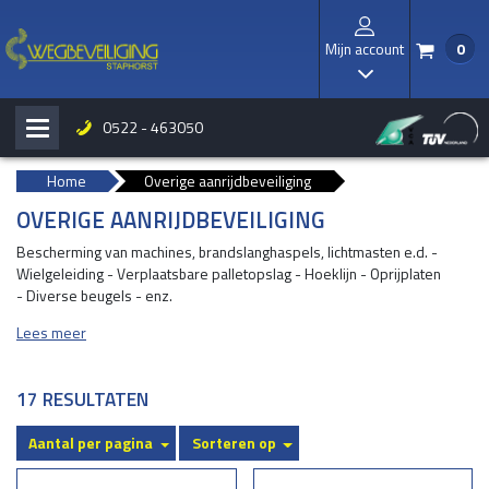
Mijn account
0
/
I
0522 - 463050
H
b
Home
Overige aanrijdbeveiliging
OVERIGE AANRIJDBEVEILIGING
Bescherming van machines, brandslanghaspels, lichtmasten e.d. -
Wielgeleiding - Verplaatsbare palletopslag - Hoeklijn - Oprijplaten
- Diverse beugels - enz.
Lees meer
17 RESULTATEN
Aantal per pagina
Sorteren op