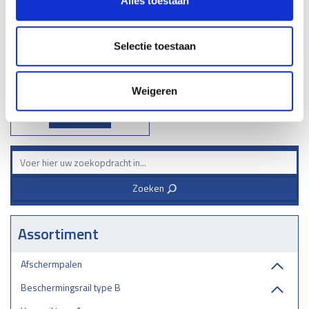
Alles toestaan
Oprijplaten
Op aanvraag
Selectie toestaan
Weigeren
Lees meer
Zoeken
3
Assortiment
Afschermpalen
Beschermingsrail type B