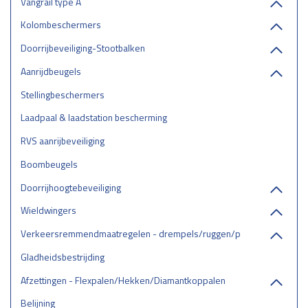
Vangrail type A
Kolombeschermers
Doorrijbeveiliging-Stootbalken
Aanrijdbeugels
Stellingbeschermers
Laadpaal & laadstation bescherming
RVS aanrijbeveiliging
Boombeugels
Doorrijhoogtebeveiliging
Wieldwingers
Verkeersremmendmaatregelen - drempels/ruggen/parkeerstops
Gladheidsbestrijding
Afzettingen - Flexpalen/Hekken/Diamantkoppalen
Belijning