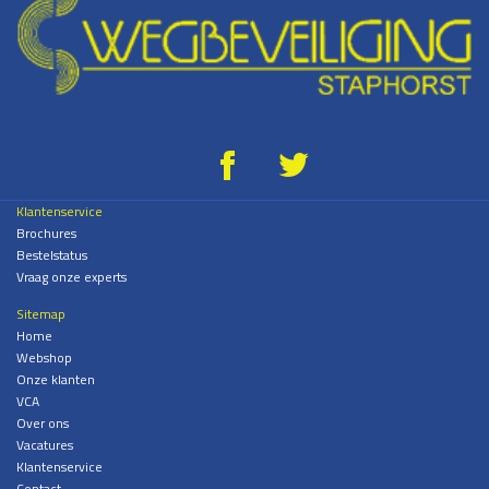
g
*
Klantenservice
Brochures
Bestelstatus
Vraag onze experts
Sitemap
Home
Webshop
Onze klanten
VCA
Over ons
Vacatures
Klantenservice
Contact