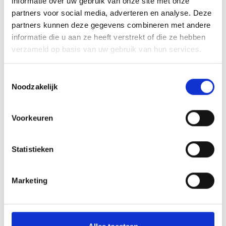
informatie over uw gebruik van onze site met onze
partners voor social media, adverteren en analyse. Deze
Hoeklijn 200x100x10 mm.
Hydrantbeschermer
partners kunnen deze gegevens combineren met andere
informatie die u aan ze heeft verstrekt of die ze hebben
Op aanvraag
Op aanvraag
verzameld op basis van uw gebruik van hun services.
Toestemmingsselectie
Noodzakelijk
Lees meer
Lees meer
Voorkeuren
Statistieken
Marketing